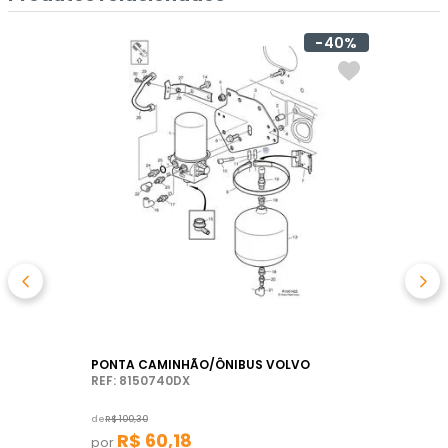
40%
PONTA CAMINHÃO/ÔNIBUS VOLVO
REF: 8150740DX
de
R$
100
,
30
R$
60
,
18
por