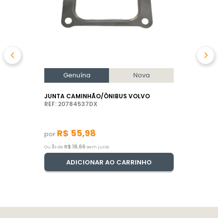
Genuína
Nova
JUNTA CAMINHÃO/ÔNIBUS VOLVO
REF: 20784537DX
R$
55
,
98
por
3
R$
18
,
66
Ou
x de
sem juros
ADICIONAR AO CARRINHO