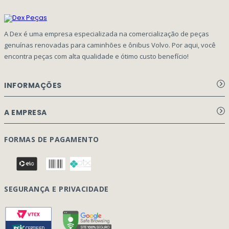
A Dex é uma empresa especializada na comercialização de peças
genuínas renovadas para caminhões e ônibus Volvo. Por aqui, você
encontra peças com alta qualidade e ótimo custo benefício!
INFORMAÇÕES
Aviso de privacidade Dex Peças
A EMPRESA
Termos e condições
Página Principal
FORMAS DE PAGAMENTO
Como Comprar
Quem Somos
Perguntas Frequentes
Nossa Cultura
Formulário Garantia/Devolução
SEGURANÇA E PRIVACIDADE
Onde Estamos
Rastreamento de pedidos
Contato
(41) 3317-7470