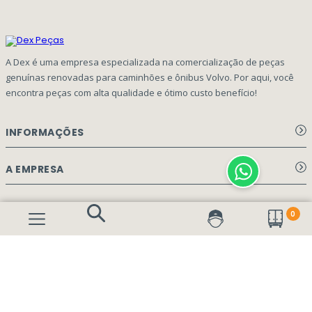
A Dex é uma empresa especializada na comercialização de peças
genuínas renovadas para caminhões e ônibus Volvo. Por aqui, você
encontra peças com alta qualidade e ótimo custo benefício!
INFORMAÇÕES
Aviso de privacidade Dex Peças
A EMPRESA
Termos e condições
Página Principal
FORMAS DE PAGAMENTO
0
Como Comprar
Quem Somos
Perguntas Frequentes
Nossa Cultura
Formulário Garantia/Devolução
SEGURANÇA E PRIVACIDADE
Onde Estamos
Rastreamento de pedidos
Contato