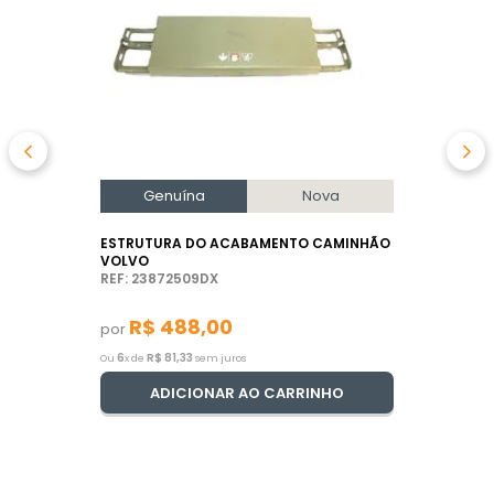
Genuína
Nova
ESTRUTURA DO ACABAMENTO CAMINHÃO
VOLVO
REF: 23872509DX
R$
488
,
00
por
6
R$
81
,
33
Ou
x de
sem juros
ADICIONAR AO CARRINHO