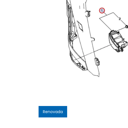
GenuÃ­na
Renovada