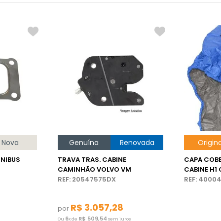
Nova
Genuína
Renovada
Origina
NIBUS
TRAVA TRAS. CABINE
CAPA COB
CAMINHÃO VOLVO VM
CABINE H1
REF: 20547575DX
VM
REF: 4000
R$
3
.
057
,
28
por
6
R$
509
,
54
Ou
x de
sem juros