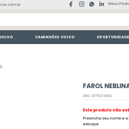
Meus Pedi
cas.com.br
 VOLVO
CAMINHÕES VOLVO
OPORTUNIDAD
VO
FAROL NEBLIN
SKU
:
23752741DX
Este produto não es