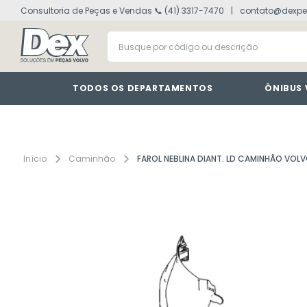
Consultoria de Peças e Vendas 📞 (41) 3317-7470
contato@dexpe
volvo fh
1
º
Busque por código ou descrição
painel
2
º
vm
3
º
farol
4
º
TODOS OS DEPARTAMENTOS
ÔNIBUS
defletor
5
º
lanterna
6
º
interruptor
7
º
Caminhão
FAROL NEBLINA DIANT. LD CAMINHÃO VOL
cabine
8
º
tacografo
9
º
motor
10
º