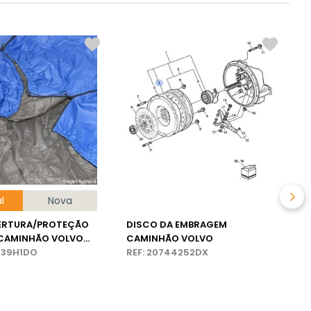
S
R
l
Nova
ERTURA/PROTEÇÃO
DISCO DA EMBRAGEM
 CAMINHÃO VOLVO
CAMINHÃO VOLVO
439H1DO
REF: 20744252DX