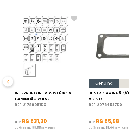
Genuína
INTERRUPTOR -ASSISTÊNCIA
JUNTA CAMINHÃO/Ô
CAMINHÃO VOLVO
VOLVO
REF: 21788951DX
REF: 20784537DX
R$
531
,
30
R$
55
,
98
por
por
6
R$
88
,
55
3
R$
18
,
66
Ou
x de
sem juros
Ou
x de
sem juros