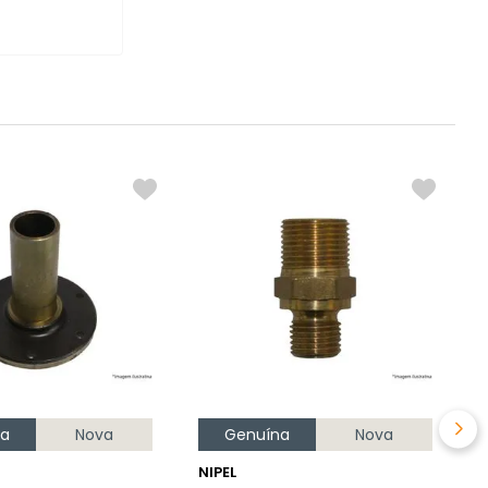
T
C
R
na
Nova
Genuína
Nova
NIPEL