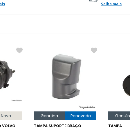
ais
Saiba mais
Nova
Genuína
Renovada
Genuí
O VOLVO
TAMPA SUPORTE BRAÇO
TAMPA