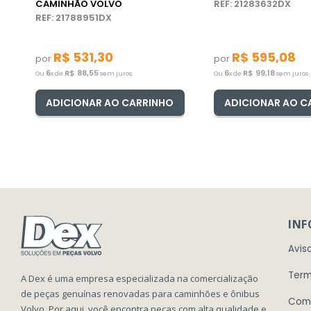
CAMINHÃO VOLVO
REF: 21283632DX
REF: 21788951DX
R$
531
,
30
R$
595
,
08
por
por
6
R$
88
,
55
6
R$
99
,
18
Ou
x de
sem juros
Ou
x de
sem juros
ADICIONAR AO CARRINHO
ADICIONAR AO C
IN
Avis
Term
A Dex é uma empresa especializada na comercialização
de peças genuínas renovadas para caminhões e ônibus
Com
Volvo. Por aqui, você encontra peças com alta qualidade e