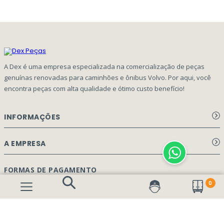
A Dex é uma empresa especializada na comercialização de peças
genuínas renovadas para caminhões e ônibus Volvo. Por aqui, você
encontra peças com alta qualidade e ótimo custo benefício!
INFORMAÇÕES
Aviso de privacidade Dex Peças
A EMPRESA
Termos e condições
Página Principal
FORMAS DE PAGAMENTO
Como Comprar
0
Quem Somos
Perguntas Frequentes
Nossa Cultura
Formulário Garantia/Devolução
SEGURANÇA E PRIVACIDADE