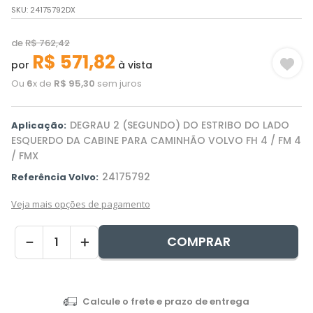
SKU
:
24175792DX
de
R$
762
,
42
R$
571
,
82
por
à vista
Ou
6
x de
R$
95
,
30
sem juros
DEGRAU 2 (SEGUNDO) DO ESTRIBO DO LADO
Aplicação:
ESQUERDO DA CABINE PARA CAMINHÃO VOLVO FH 4 / FM 4
/ FMX
24175792
Referência Volvo:
Veja mais opções de pagamento
COMPRAR
－
＋