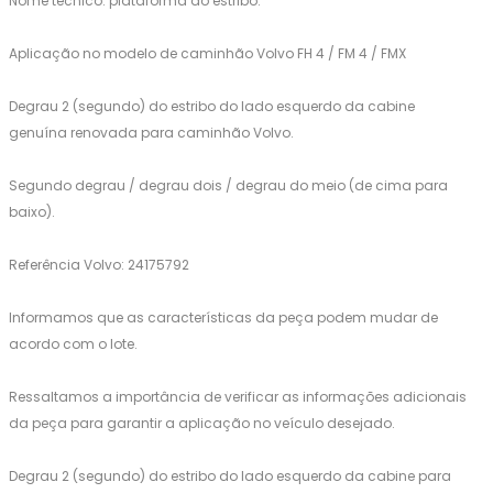
Nome técnico: plataforma do estribo.
Aplicação no modelo de caminhão Volvo FH 4 / FM 4 / FMX
Degrau 2 (segundo) do estribo do lado esquerdo da cabine
genuína renovada para caminhão Volvo.
Segundo degrau / degrau dois / degrau do meio (de cima para
baixo).
Referência Volvo: 24175792
Informamos que as características da peça podem mudar de
acordo com o lote.
Ressaltamos a importância de verificar as informações adicionais
da peça para garantir a aplicação no veículo desejado.
Degrau 2 (segundo) do estribo do lado esquerdo da cabine para