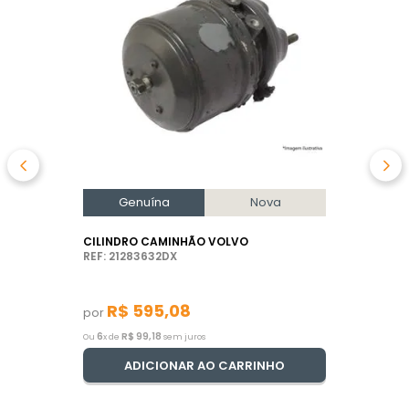
Genuína
Nova
CILINDRO CAMINHÃO VOLVO
REF: 21283632DX
R$
595
,
08
por
6
R$
99
,
18
Ou
x de
sem juros
ADICIONAR AO CARRINHO