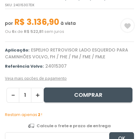
SKU
:
24015307DX
R$
3
.
136
,
90
por
à vista
Ou
6
x de
R$
522
,
81
sem juros
ESPELHO RETROVISOR LADO ESQUERDO PARA
Aplicação:
CAMINHÕES VOLVO, FH / FHE / FM / FME / FMLE
24015307
Referência Volvo:
Veja mais opções de pagamento
COMPRAR
－
＋
Restam apenas
2
!