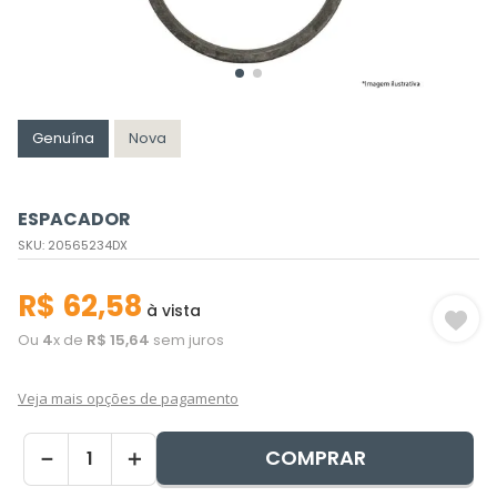
Genuína
Nova
ESPACADOR
SKU
:
20565234DX
R$
62
,
58
à vista
Ou
4
x de
R$
15
,
64
sem juros
Veja mais opções de pagamento
COMPRAR
－
＋