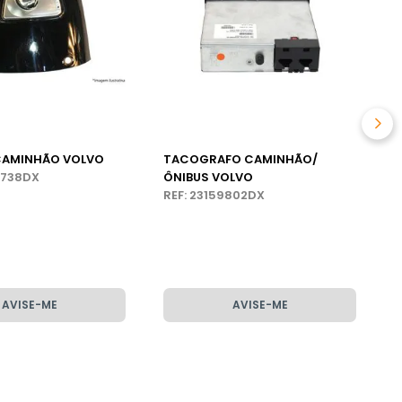
R
CAMINHÃO VOLVO
TACOGRAFO CAMINHÃO/
5738DX
ÔNIBUS VOLVO
REF: 23159802DX
AVISE-ME
AVISE-ME