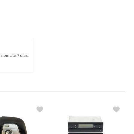
s em até 7 dias.
P
C