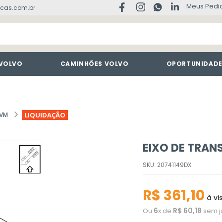
Meus Pedi
cas.com.br
 VOLVO
CAMINHÕES VOLVO
OPORTUNIDAD
 VM
LIQUIDAÇÃO
EIXO DE TRA
SKU
:
20741149DX
R$
361
,
10
à vi
6
R$
60
,
18
Ou
x de
sem j