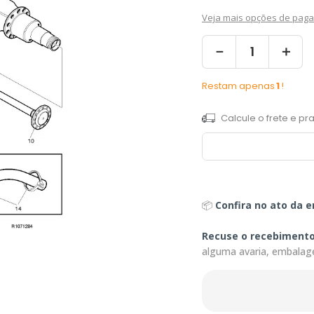
Veja mais opções de pag
－
＋
Restam apenas
1
!
📦
Confira no ato da e
Recuse o recebiment
alguma avaria, embalag