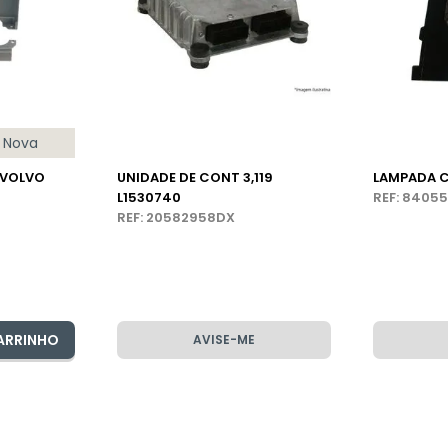
Nova
 VOLVO
UNIDADE DE CONT 3,119
LAMPADA 
L1530740
REF: 8405
REF: 20582958DX
ARRINHO
AVISE-ME