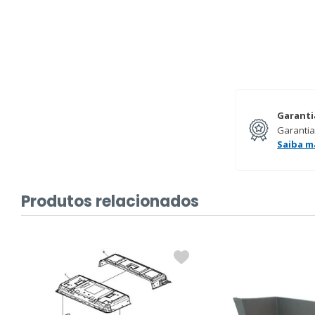
Garanti
Garantia
Saiba m
Produtos relacionados
%