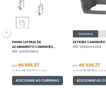
Genuína
PAINEL LATERAL DE
ESTRIBO CAMINHÃO
ACABAMENTO CAMINHÃO
REF: 23684044DX
VOLVO
REF: 23013709DX
R$
866
,
87
R$
536
,
77
por
por
6
R$
144
,
47
6
R$
89
,
46
Ou
x de
sem juros
Ou
x de
sem juros
ADICIONAR AO CARRINHO
ADICIONAR AO C