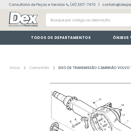
Consultoria de Peças e Vendas 📞 (41) 3317-7470
contato@dexpe
volvo fh
1
º
Busque por código ou descrição
painel
2
º
vm
3
º
farol
4
º
TODOS OS DEPARTAMENTOS
ÔNIBUS
lanterna
5
º
tacografo
6
º
defletor
7
º
Caminhão
EIXO DE TRANSMISSÃO CAMINHÃO VOLVO
interruptor
8
º
cabine
9
º
motor
10
º