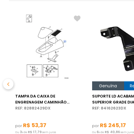
%
Genuína
R
TAMPA DA CAIXA DE
SUPORTE LD ACABA
ENGRENAGEM CAMINHÃO
SUPERIOR GRADE DIA
VOLVO VM
REF: 82882429DX
CAMINHÃO VOLVO F
REF: 84162623DX
R$
53
,
37
R$
245
,
17
por
por
3
R$
17
,
79
6
R$
40
,
86
Ou
x de
sem juros
Ou
x de
sem juro