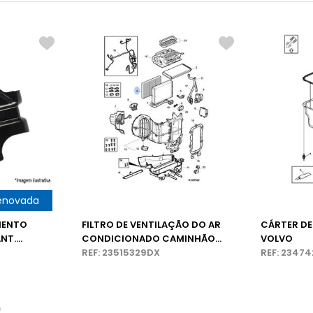
enovada
MENTO
FILTRO DE VENTILAÇÃO DO AR
CÁRTER D
NT.
CONDICIONADO CAMINHÃO
VOLVO
MX
VOLVO
REF: 23515329DX
REF: 2347
s