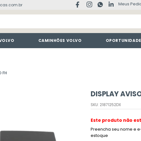
Meus Pedi
cas.com.br
 VOLVO
CAMINHÕES VOLVO
OPORTUNIDAD
O FH
DISPLAY AVIS
SKU
:
21871252DX
Este produto não es