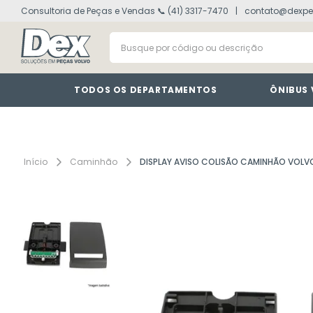
Consultoria de Peças e Vendas 📞 (41) 3317-7470
contato@dexpe
volvo fh
1
º
Busque por código ou descrição
painel
2
º
vm
3
º
farol
4
º
TODOS OS DEPARTAMENTOS
ÔNIBUS
lanterna
5
º
tacografo
6
º
defletor
7
º
Caminhão
DISPLAY AVISO COLISÃO CAMINHÃO VOLV
interruptor
8
º
cabine
9
º
motor
10
º