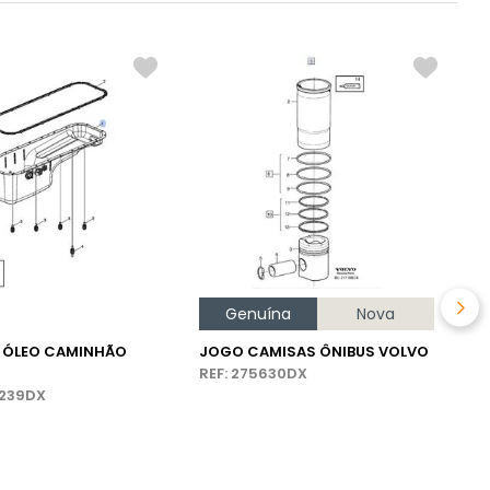
P
Ô
R
Genuína
Nova
E ÓLEO CAMINHÃO
JOGO CAMISAS ÔNIBUS VOLVO
REF: 275630DX
4239DX