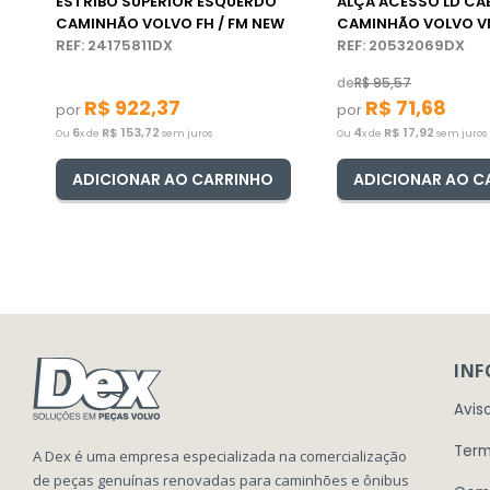
ESTRIBO SUPERIOR ESQUERDO
ALÇA ACESSO LD CA
CAMINHÃO VOLVO FH / FM NEW
CAMINHÃO VOLVO 
REF: 24175811DX
REF: 20532069DX
de
R$
95
,
57
R$
922
,
37
R$
71
,
68
por
por
6
R$
153
,
72
4
R$
17
,
92
Ou
x de
sem juros
Ou
x de
sem juros
ADICIONAR AO CARRINHO
ADICIONAR AO C
IN
Avis
Term
A Dex é uma empresa especializada na comercialização
de peças genuínas renovadas para caminhões e ônibus