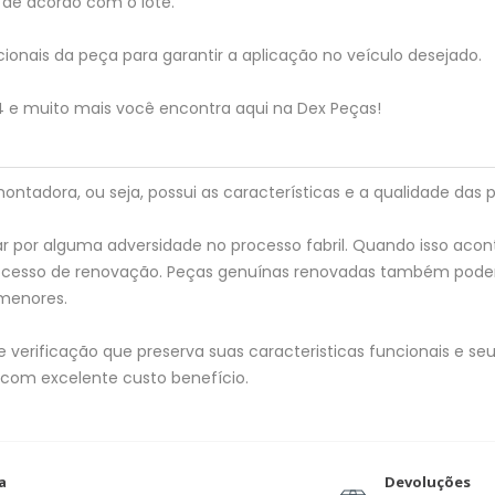
de acordo com o lote.
ionais da peça para garantir a aplicação no veículo desejado.
 4 e muito mais você encontra aqui na Dex Peças!
tadora, ou seja, possui as características e a qualidade das p
 por alguma adversidade no processo fabril. Quando isso acon
processo de renovação. Peças genuínas renovadas também pod
menores.
verificação que preserva suas caracteristicas funcionais e seu 
 com excelente custo benefício.
a
Devoluções