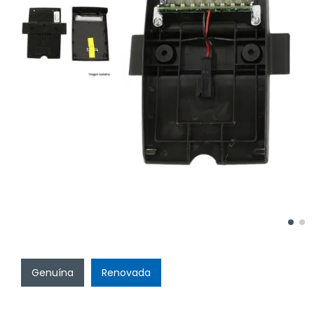
Genuína
Renovada