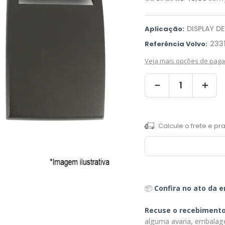
DISPLAY D
Aplicação:
233
Referência Volvo:
Veja mais opções de pag
－
＋
📦
Confira no ato da e
Recuse o recebiment
alguma avaria, embalag