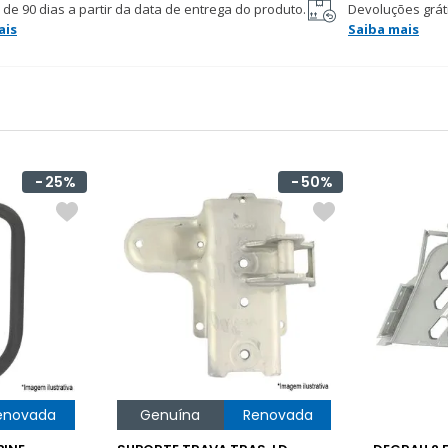
 de 90 dias a partir da data de entrega do produto.
Devoluções gráti
ais
Saiba mais
25%
50%
enovada
Genuína
Renovada
GenuÃ­