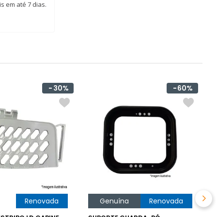
s em até 7 dias.
30%
60%
V
C
R
na
Renovada
Genuína
Renovada