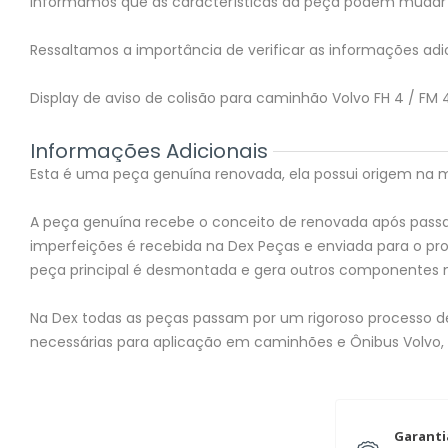
Informamos que as características da peça podem mudar 
Ressaltamos a importância de verificar as informações adic
Display de aviso de colisão para caminhão Volvo FH 4 / FM
Informações Adicionais
Esta é uma peça genuína renovada, ela possui origem na mon
A peça genuína recebe o conceito de renovada após passar
imperfeições é recebida na Dex Peças e enviada para o 
peça principal é desmontada e gera outros componentes 
Na Dex todas as peças passam por um rigoroso processo de 
necessárias para aplicação em caminhões e Ônibus Volvo,
Garanti