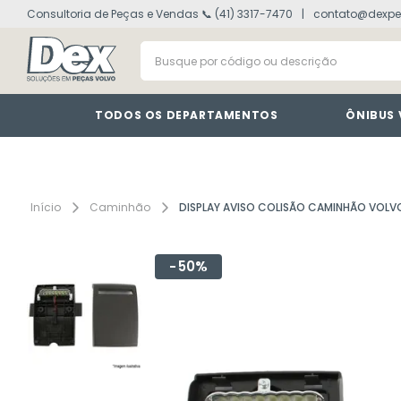
Consultoria de Peças e Vendas 📞 (41) 3317-7470
contato@dexpe
volvo fh
1
º
Busque por código ou descrição
vm
2
º
painel
3
º
farol
4
º
TODOS OS DEPARTAMENTOS
ÔNIBUS
defletor
5
º
lanterna
6
º
tacografo
7
º
Caminhão
DISPLAY AVISO COLISÃO CAMINHÃO VOLV
cabine
8
º
50%
motor
9
º
modulo
10
º