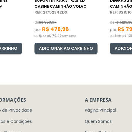
BINE
SUPORTE TRAVA TRAS. LD
DEGRAU 2 
VM
CABINE CAMINHÃO VOLVO
CAMINHÃO
REF: 21752342DX
REF: 82151
de
R$
953
,
97
de
R$
1
.
129
,
3
R$
476
,
98
R$
7
por
por
6
R$
79
,
49
6
R$
13
Ou
x de
sem juros
Ou
x de
ARRINHO
ADICIONAR AO CARRINHO
ADICIO
FORMAÇÕES
A EMPRESA
o de Privacidade
Página Principal
os e Condições
Quem Somos