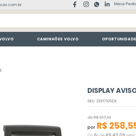
Meus Pedi
cas.com.br
 VOLVO
CAMINHÕES VOLVO
OPORTUNIDAD
O
DISPLAY AVI
SKU
:
23317105DX
de
R$
517
,
10
R$
258
,
5
por
6
R$
43
,
09
Ou
x de
sem 