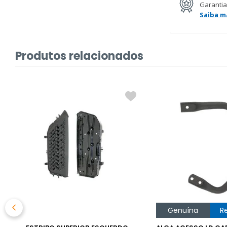
Garantia
Saiba m
Produtos relacionados
%
Genuína
R