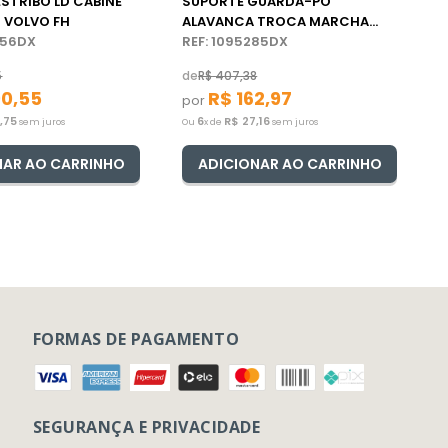
ESTRIBO LD CABINE
SUPORTE GUARDA-PÓ
 VOLVO FH
ALAVANCA TROCA MARCHA
656DX
CAIXA CÂMBIO CAMINHÃO
REF: 1095285DX
VOLVO
5
de
R$
407
,
38
90
,
55
R$
162
,
97
por
1
,
75
6
R$
27
,
16
sem juros
Ou
x de
sem juros
NAR AO CARRINHO
ADICIONAR AO CARRINHO
FORMAS DE PAGAMENTO
SEGURANÇA E PRIVACIDADE