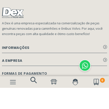
A Dex é uma empresa especializada na comercialização de peças
genuínas renovadas para caminhões e ônibus Volvo. Por aqui, você
encontra peças com alta qualidade e ótimo custo benefício!
INFORMAÇÕES
Aviso de privacidade Dex Peças
A EMPRESA
Termos e condições
Página Principal
FORMAS DE PAGAMENTO
Como Comprar
0
Quem Somos
Perguntas Frequentes
Nossa Cultura
Formulário Garantia/Devolução
SEGURANÇA E PRIVACIDADE
Onde Estamos
Rastreamento de pedidos