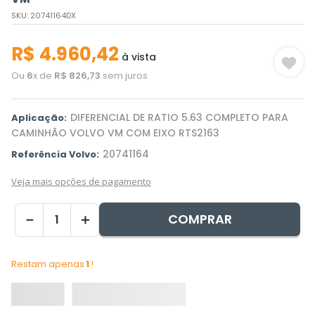
SKU
:
20741164DX
R$
4
.
960
,
42
à vista
Ou
6
x de
R$
826
,
73
sem juros
DIFERENCIAL DE RATIO 5.63 COMPLETO PARA
Aplicação:
CAMINHÃO VOLVO VM COM EIXO RTS2163
20741164
Referência Volvo:
Veja mais opções de pagamento
COMPRAR
－
＋
Restam apenas
1
!