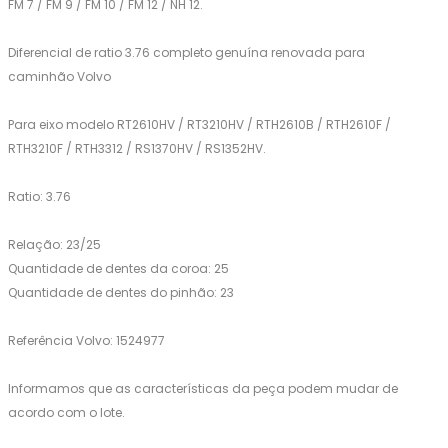
FM 7 / FM 9 / FM 10 / FM 12 / NH 12.
Diferencial de ratio 3.76 completo genuína renovada para
caminhão Volvo
Para eixo modelo RT2610HV / RT3210HV / RTH2610B / RTH2610F /
RTH3210F / RTH3312 / RS1370HV / RS1352HV.
Ratio: 3.76
Relação: 23/25
Quantidade de dentes da coroa: 25
Quantidade de dentes do pinhão: 23
Referência Volvo: 1524977
Informamos que as características da peça podem mudar de
acordo com o lote.