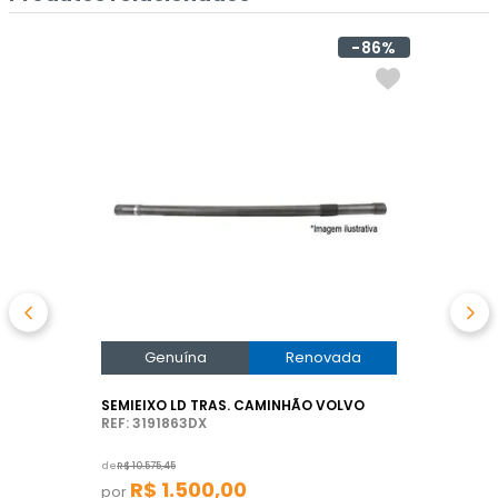
86%
Genuína
Renovada
SEMIEIXO LD TRAS. CAMINHÃO VOLVO
REF: 3191863DX
de
R$
10
.
575
,
45
R$
1
.
500
,
00
por