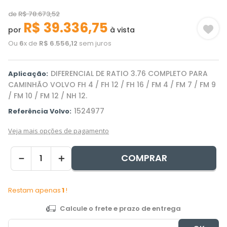
de
R$
78
.
673
,
52
R$
39
.
336
,
75
por
à vista
Ou
6
x de
R$
6
.
556
,
12
sem juros
DIFERENCIAL DE RATIO 3.76 COMPLETO PARA
Aplicação:
CAMINHÃO VOLVO FH 4 / FH 12 / FH 16 / FM 4 / FM 7 / FM 9
/ FM 10 / FM 12 / NH 12.
1524977
Referência Volvo:
Veja mais opções de pagamento
COMPRAR
－
＋
Restam apenas
1
!