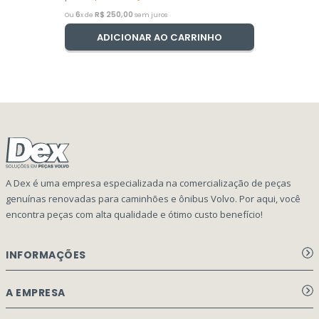
6
R$
250
,
00
Ou
x de
sem juros
ADICIONAR AO CARRINHO
A Dex é uma empresa especializada na comercialização de peças
genuínas renovadas para caminhões e ônibus Volvo. Por aqui, você
encontra peças com alta qualidade e ótimo custo benefício!
INFORMAÇÕES
Aviso de privacidade Dex Peças
A EMPRESA
Termos e condições