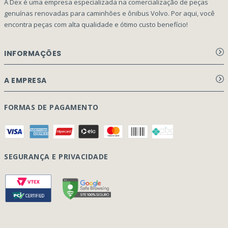
A Dex é uma empresa especializada na comercialização de peças
genuínas renovadas para caminhões e ônibus Volvo. Por aqui, você
encontra peças com alta qualidade e ótimo custo benefício!
INFORMAÇÕES
Aviso de privacidade Dex Peças
A EMPRESA
Termos e condições
Página Principal
FORMAS DE PAGAMENTO
Como Comprar
Quem Somos
Perguntas Frequentes
Nossa Cultura
Formulário Garantia/Devolução
SEGURANÇA E PRIVACIDADE
Onde Estamos
Rastreamento de pedidos
Contato
(41) 3317-7470
Vendas:
Blog
(41) 3405-5560
Outros Assuntos: