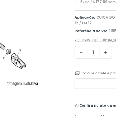
6
R$
177
,
89
Ou
x de
sem 
CUICA DO 
Aplicação:
12 / FM 12
215
Referência Volvo:
Veja mais opções de pag
－
＋
📦
Confira no ato da e