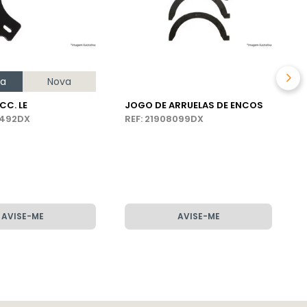
na
Nova
CC. LE
JOGO DE ARRUELAS DE ENCOS
J
3492DX
REF: 21908099DX
R
AVISE-ME
AVISE-ME