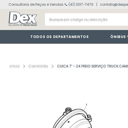
Consultoria de Peças e Vendas 📞 (41) 3317-7470
contato@dexpe
volvo fh
1
º
Busque por código ou descrição
painel
2
º
vm
3
º
farol
4
º
TODOS OS DEPARTAMENTOS
ÔNIBUS
defletor
5
º
lanterna
6
º
interruptor
7
º
Caminhão
CUICA 7' - 24 FREIO SERVIÇO TRUCK CA
cabine
8
º
tacografo
9
º
motor
10
º