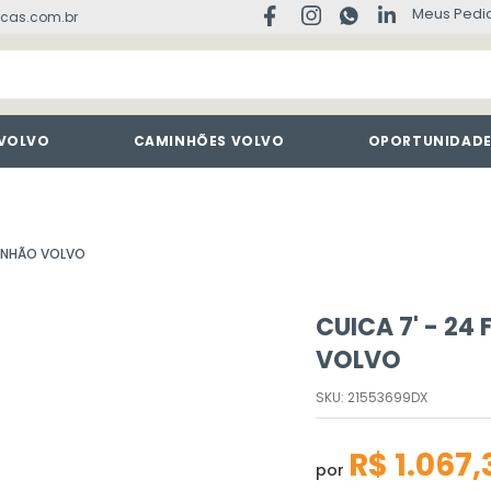
Meus Pedi
cas.com.br
 VOLVO
CAMINHÕES VOLVO
OPORTUNIDAD
MINHÃO VOLVO
CUICA 7' - 2
VOLVO
SKU
:
21553699DX
R$
1
.
067
,
por