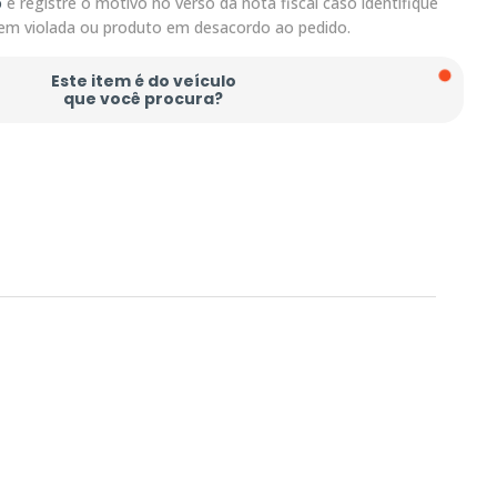
o
e registre o motivo no verso da nota fiscal caso identifique
em violada ou produto em desacordo ao pedido.
Este item é do veículo
que você procura?