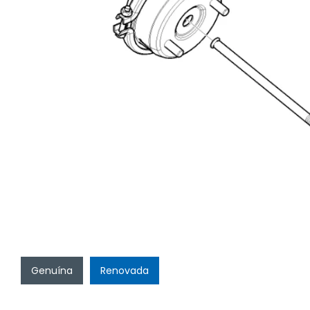
Genuína
Renovada