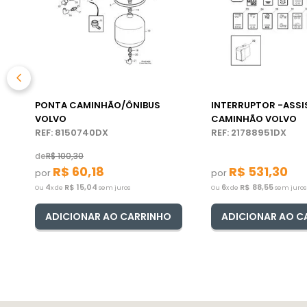
PONTA CAMINHÃO/ÔNIBUS
INTERRUPTOR -ASSI
VOLVO
CAMINHÃO VOLVO
REF: 8150740DX
REF: 21788951DX
de
R$
100
,
30
R$
60
,
18
R$
531
,
30
por
por
4
R$
15
,
04
6
R$
88
,
55
Ou
x de
sem juros
Ou
x de
sem juros
ADICIONAR AO CARRINHO
ADICIONAR AO C