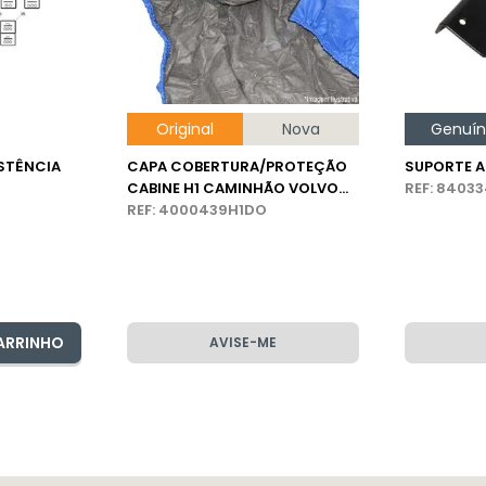
Original
Nova
Genuí
STÊNCIA
CAPA COBERTURA/PROTEÇÃO
SUPORTE A
CABINE H1 CAMINHÃO VOLVO
REF: 8403
VM
REF: 4000439H1DO
ARRINHO
AVISE-ME