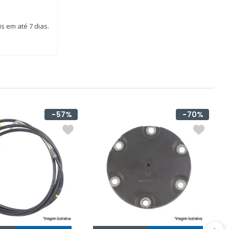
s em até 7 dias.
57%
70%
D
C
R
d
p
O