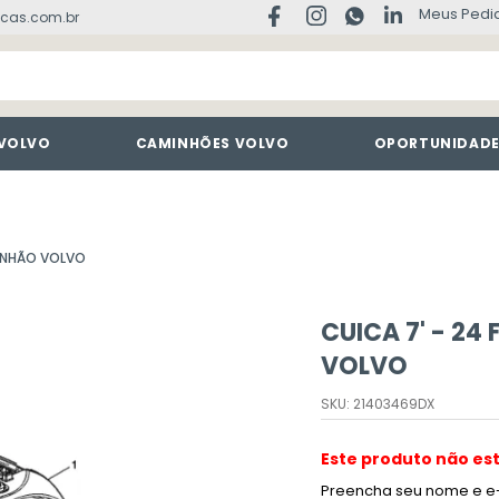
Meus Pedi
cas.com.br
 VOLVO
CAMINHÕES VOLVO
OPORTUNIDAD
MINHÃO VOLVO
CUICA 7' - 24
VOLVO
SKU
:
21403469DX
Este produto não es