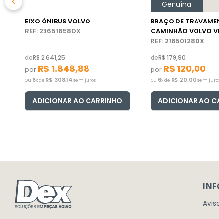
Genuína
EIXO ÔNIBUS VOLVO
BRAÇO DE TRAVAME
REF: 23651658DX
CAMINHÃO VOLVO 
REF: 21650128DX
de
R$
2
.
641
,
25
de
R$
179
,
90
R$
1
.
848
,
88
R$
120
,
00
por
por
6
R$
308
,
14
6
R$
20
,
00
Ou
x de
sem juros
Ou
x de
sem juro
ADICIONAR AO CARRINHO
ADICIONAR AO C
IN
Avis