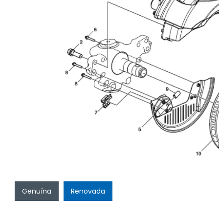
Genuína
Renovada