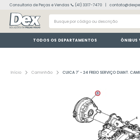
Consultoria de Peças e Vendas 📞 (41) 3317-7470
contato@dexpe
volvo fh
1
º
Busque por código ou descrição
vm
2
º
painel
3
º
farol
4
º
TODOS OS DEPARTAMENTOS
ÔNIBUS
defletor
5
º
lanterna
6
º
tacografo
7
º
Caminhão
CUICA 7' - 24 FREIO SERVIÇO DIANT. CA
cabine
8
º
motor
9
º
modulo
10
º