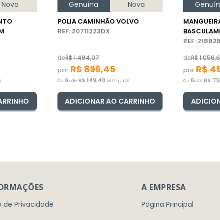
Nova
Genuína
Nova
Genuí
NTO
POLIA CAMINHÃO VOLVO
MANGUEIR
VM
REF: 20711223DX
BASCULAM
CAMINHÃO
REF: 2188
de
R$
1
.
494
,
07
de
R$
1
.
056
,
R$
896
,
45
R$
4
por
por
6
R$
149
,
40
6
R$
75
s
Ou
x de
sem juros
Ou
x de
ARRINHO
ADICIONAR AO CARRINHO
ADICIO
FORMAÇÕES
A EMPRESA
o de Privacidade
Página Principal