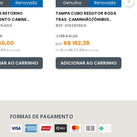
na
Renovada
Genuína
Renovada
A RETORNO
TAMPA CUBO REDUTOR RODA
ENTO CABINE
TRAS. CAMINHÃO/ÔNIBUS
 VOLVO FH
2854DX
VOLVO
REF: 3192819DX
65
de
R$
541
,
30
50
,
00
R$
162
,
38
por
,
00
6
R$
27
,
06
sem juros
Ou
x de
sem juros
NAR AO CARRINHO
ADICIONAR AO CARRINHO
FORMAS DE PAGAMENTO