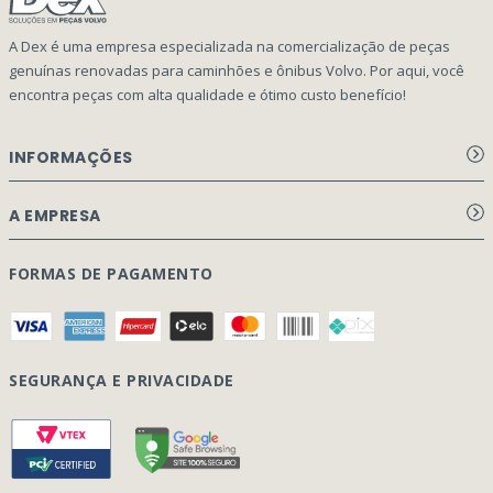
A Dex é uma empresa especializada na comercialização de peças
genuínas renovadas para caminhões e ônibus Volvo. Por aqui, você
encontra peças com alta qualidade e ótimo custo benefício!
INFORMAÇÕES
Aviso de privacidade Dex Peças
A EMPRESA
Termos e condições
Página Principal
FORMAS DE PAGAMENTO
Como Comprar
Quem Somos
Perguntas Frequentes
Nossa Cultura
Formulário Garantia/Devolução
SEGURANÇA E PRIVACIDADE
Onde Estamos
Rastreamento de pedidos
Contato
(41) 3317-7470
Vendas:
Blog