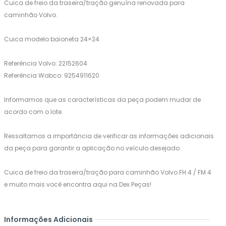
Cuica de freio da traseira/tração genuína renovada para
caminhão Volvo.
Cuica modelo baioneta 24×24
Referência Volvo: 22152604
Referência Wabco: 9254911620
Informamos que as características da peça podem mudar de
acordo com o lote.
Ressaltamos a importância de verificar as informações adicionais
da peça para garantir a aplicação no veículo desejado.
Cuica de freio da traseira/tração para caminhão Volvo FH 4 / FM 4
e muito mais você encontra aqui na Dex Peças!
Informações Adicionais