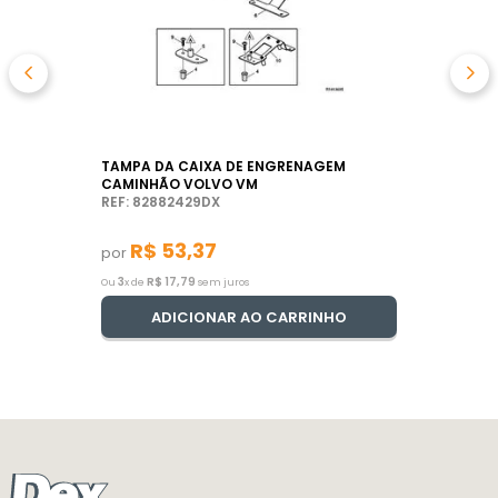
TAMPA DA CAIXA DE ENGRENAGEM
CAMINHÃO VOLVO VM
REF: 82882429DX
R$
53
,
37
por
3
R$
17
,
79
Ou
x de
sem juros
ADICIONAR AO CARRINHO