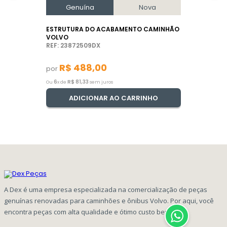
Genuína
Nova
ESTRUTURA DO ACABAMENTO CAMINHÃO
VOLVO
REF: 23872509DX
R$
488
,
00
por
6
R$
81
,
33
Ou
x de
sem juros
ADICIONAR AO CARRINHO
A Dex é uma empresa especializada na comercialização de peças
genuínas renovadas para caminhões e ônibus Volvo. Por aqui, você
encontra peças com alta qualidade e ótimo custo benefício!