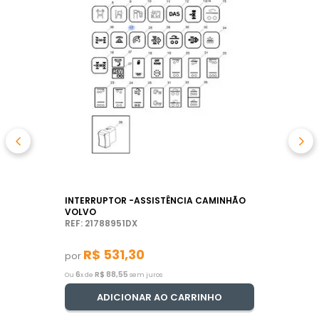
INTERRUPTOR -ASSISTÊNCIA CAMINHÃO
VOLVO
REF: 21788951DX
R$
531
,
30
por
6
R$
88
,
55
Ou
x de
sem juros
ADICIONAR AO CARRINHO