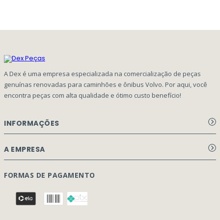
A Dex é uma empresa especializada na comercialização de peças
genuínas renovadas para caminhões e ônibus Volvo. Por aqui, você
encontra peças com alta qualidade e ótimo custo benefício!
INFORMAÇÕES
Aviso de privacidade Dex Peças
A EMPRESA
Termos e condições
Página Principal
FORMAS DE PAGAMENTO
Como Comprar
Quem Somos
Perguntas Frequentes
Nossa Cultura