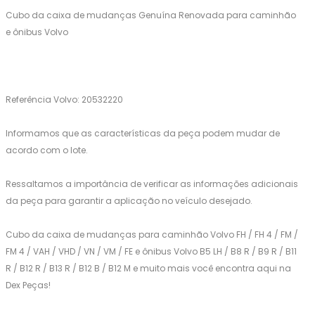
Cubo da caixa de mudanças Genuína Renovada para caminhão
e ônibus Volvo
Referência Volvo: 20532220
Informamos que as características da peça podem mudar de
acordo com o lote.
Ressaltamos a importância de verificar as informações adicionais
da peça para garantir a aplicação no veículo desejado.
Cubo da caixa de mudanças para caminhão Volvo FH / FH 4 / FM /
FM 4 / VAH / VHD / VN / VM / FE e ônibus Volvo B5 LH / B8 R / B9 R / B11
R / B12 R / B13 R / B12 B / B12 M e muito mais você encontra aqui na
Dex Peças!