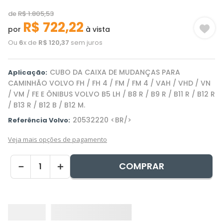
de
R$
1
.
805
,
53
R$
722
,
22
por
à vista
Ou
6
x de
R$
120
,
37
sem juros
CUBO DA CAIXA DE MUDANÇAS PARA
Aplicação:
CAMINHÃO VOLVO FH / FH 4 / FM / FM 4 / VAH / VHD / VN
/ VM / FE E ÔNIBUS VOLVO B5 LH / B8 R / B9 R / B11 R / B12 R
/ B13 R / B12 B / B12 M.
20532220 <BR/>
Referência Volvo:
Veja mais opções de pagamento
COMPRAR
－
＋