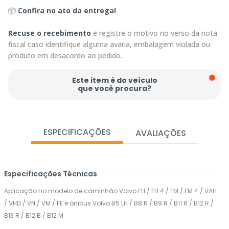
📦
Confira no ato da entrega!
Recuse o recebimento
e registre o motivo no verso da nota
fiscal caso identifique alguma avaria, embalagem violada ou
produto em desacordo ao pedido.
Este item é do veículo
que você procura?
ESPECIFICAÇÕES
AVALIAÇÕES
Especificações Técnicas
Aplicação no modelo de caminhão Volvo FH / FH 4 / FM / FM 4 / VAH
/ VHD / VN / VM / FE e ônibus Volvo B5 LH / B8 R / B9 R / B11 R / B12 R /
B13 R / B12 B / B12 M