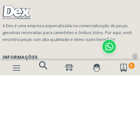
A Dex é uma empresa especializada na comercialização de peças
genuínas renovadas para caminhões e ônibus Volvo. Por aqui, você
encontra peças com alta qualidade e ótimo custo benefício!
INFORMAÇÕES
0
Aviso de privacidade Dex Peças
A EMPRESA
Termos e condições
Página Principal
FORMAS DE PAGAMENTO
Como Comprar
Quem Somos
Perguntas Frequentes
Nossa Cultura
Formulário Garantia/Devolução
SEGURANÇA E PRIVACIDADE
Onde Estamos
Rastreamento de pedidos
Contato