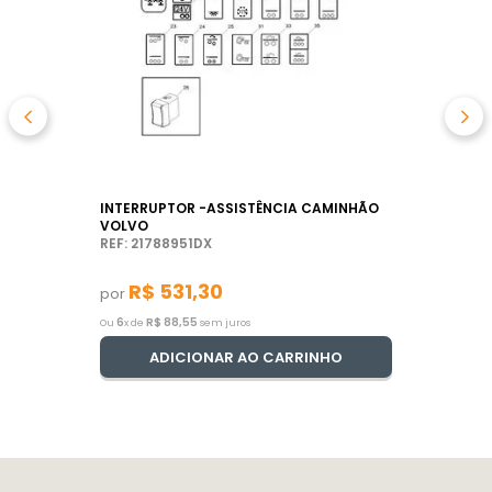
INTERRUPTOR -ASSISTÊNCIA CAMINHÃO
VOLVO
REF: 21788951DX
R$
531
,
30
por
6
R$
88
,
55
Ou
x de
sem juros
ADICIONAR AO CARRINHO