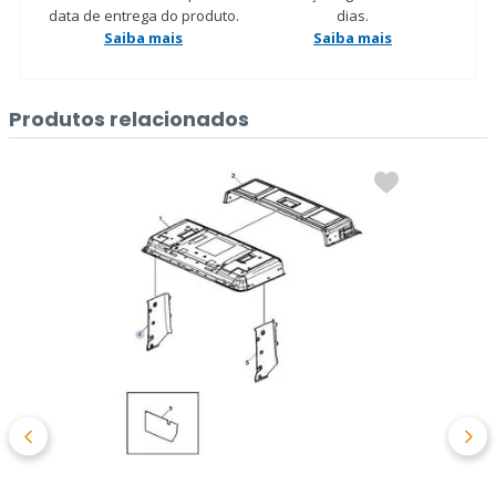
data de entrega do produto.
dias.
Saiba mais
Saiba mais
Produtos relacionados