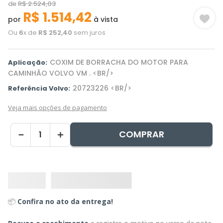
de
R$
2
.
524
,
03
R$
1
.
514
,
42
por
à vista
Ou
6
x de
R$
252
,
40
sem juros
COXIM DE BORRACHA DO MOTOR PARA
Aplicação:
CAMINHÃO VOLVO VM . <BR/>
20723226 <BR/>
Referência Volvo:
Veja mais opções de pagamento
COMPRAR
－
＋
📦
Confira no ato da entrega!