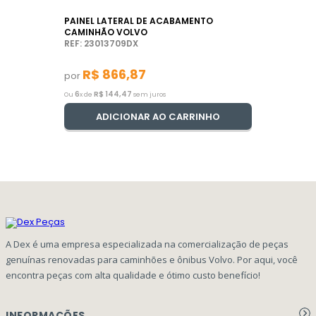
PAINEL LATERAL DE ACABAMENTO
CAMINHÃO VOLVO
REF: 23013709DX
R$
866
,
87
por
6
R$
144
,
47
Ou
x de
sem juros
ADICIONAR AO CARRINHO
A Dex é uma empresa especializada na comercialização de peças
genuínas renovadas para caminhões e ônibus Volvo. Por aqui, você
encontra peças com alta qualidade e ótimo custo benefício!
INFORMAÇÕES