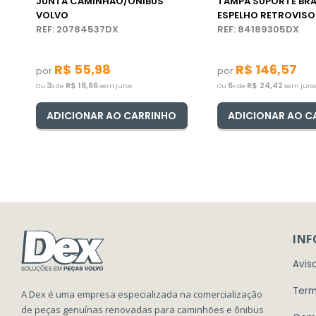
JUNTA CAMINHÃO/ÔNIBUS
TAMPA SUPORTE BR
VOLVO
ESPELHO RETROVISO
REF: 20784537DX
CAMINHÃO VOLVO
REF: 84189305DX
R$
55
,
98
R$
146
,
57
por
por
3
R$
18
,
66
6
R$
24
,
42
Ou
x de
sem juros
Ou
x de
sem juro
ADICIONAR AO CARRINHO
ADICIONAR AO C
IN
Avis
Term
A Dex é uma empresa especializada na comercialização
de peças genuínas renovadas para caminhões e ônibus