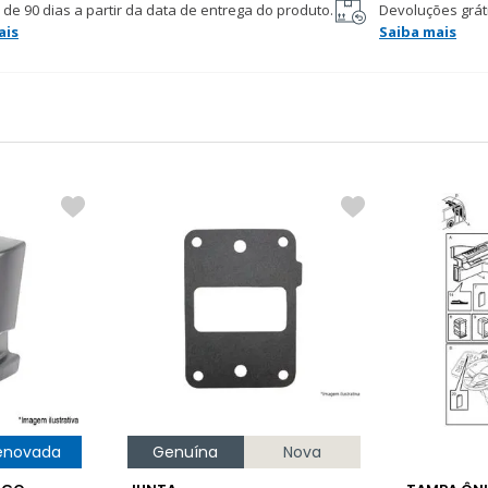
 de 90 dias a partir da data de entrega do produto.
Devoluções gráti
ais
Saiba mais
enovada
Genuína
Nova