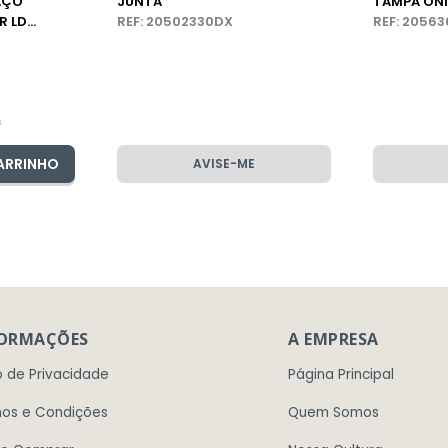
AÇO
JUNTA
TAMPA ÔN
R LD
REF: 20502330DX
REF: 2056
s
ARRINHO
AVISE-ME
FORMAÇÕES
A EMPRESA
o de Privacidade
Página Principal
os e Condições
Quem Somos