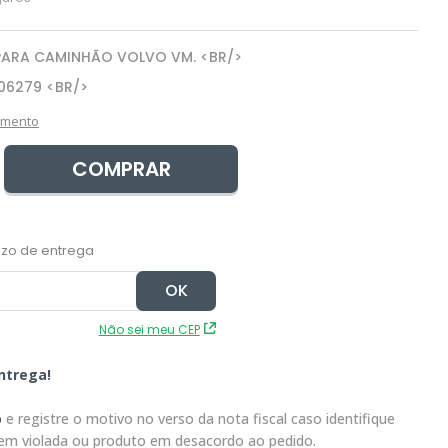
PARA CAMINHÃO VOLVO VM. <BR/>
06279 <BR/>
amento
COMPRAR
Não sei meu CEP
ntrega!
o
e registre o motivo no verso da nota fiscal caso identifique
em violada ou produto em desacordo ao pedido.