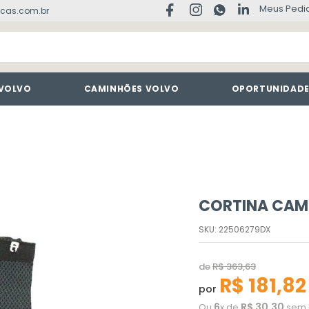
Meus Pedi
cas.com.br
 VOLVO
CAMINHÕES VOLVO
OPORTUNIDAD
CORTINA CAM
SKU
:
22506279DX
de
R$
363
,
63
R$
181
,
82
por
6
R$
30
,
30
Ou
x de
sem 