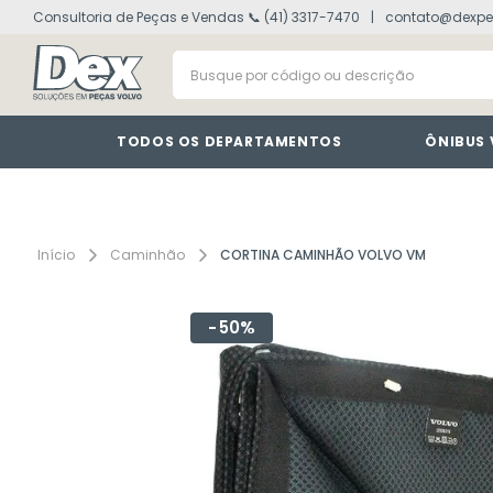
Consultoria de Peças e Vendas 📞 (41) 3317-7470
contato@dexpe
volvo fh
1
º
Busque por código ou descrição
painel
2
º
vm
3
º
farol
4
º
TODOS OS DEPARTAMENTOS
ÔNIBUS
lanterna
5
º
tacografo
6
º
defletor
7
º
Caminhão
CORTINA CAMINHÃO VOLVO VM
interruptor
8
º
50%
cabine
9
º
motor
10
º