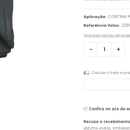
CORTINA 
Aplicação:
225
Referência Volvo:
Veja mais opções de pag
－
＋
📦
Confira no ato da e
Recuse o recebiment
alguma avaria, embalag