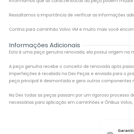
Informamos que as características da peça podem mudar 
Ressaltamos a importância de verificar as informações adic
Cortina para caminhão Volvo VM e muito mais você encont
Informações Adicionais
Esta é uma peça genuína renovada, ela possui origem na mon
A peça genuína recebe o conceito de renovada após passar
imperfeições é recebida na Dex Peças e enviada para o 
peça principal é desmontada e gera outros componentes 
Na Dex todas as peças passam por um rigoroso processo de 
necessárias para aplicação em caminhões e Ônibus Volvo,
Garanti