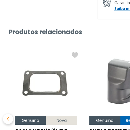
Garantia
Saiba m
Produtos relacionados
Genuína
Nova
Genuína
R