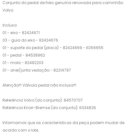
Conjunto do pedal de freio genuína renovada para caminhão
Volvo.
Incluso:
01 - eixo - 82424671
03 - guia do eixo - 82424676
01 - suporte do pedal (placa) - 82424669 - K056655
01 - pedal - 84538962
01 - mola - 82482203
01 - anel/junta vedação - 82214797
Atenção!!! Válvula pedal não inclusa!!!
Referência Volvo (do conjunto): 84570707
Referência Knorr-Bremse (do conjunto): K034826
Informamos que as características da peça podem mudar de
acordo com o lote.