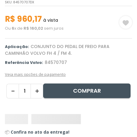
SKU
:
84570707DX
R$
960
,
17
à vista
Ou
6
x de
R$
160
,
02
sem juros
CONJUNTO DO PEDAL DE FREIO PARA
Aplicação:
CAMINHÃO VOLVO FH 4 / FM 4.
84570707
Referência Volvo:
Veja mais opções de pagamento
COMPRAR
－
＋
📦
Confira no ato da entrega!