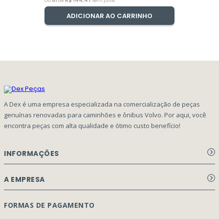
6
R$
144
,
47
Ou
x de
sem juros
ADICIONAR AO CARRINHO
A Dex é uma empresa especializada na comercialização de peças
genuínas renovadas para caminhões e ônibus Volvo. Por aqui, você
encontra peças com alta qualidade e ótimo custo benefício!
INFORMAÇÕES
Aviso de privacidade Dex Peças
A EMPRESA
Termos e condições
Página Principal
FORMAS DE PAGAMENTO
Como Comprar