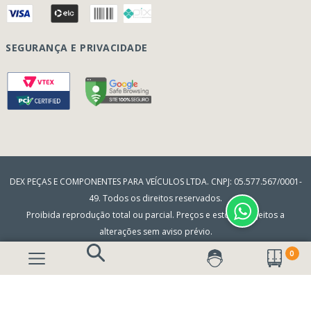
Quem Somos
Perguntas Frequentes
Nossa Cultura
Formulário Garantia/Devolução
SEGURANÇA E PRIVACIDADE
Onde Estamos
Rastreamento de pedidos
Contato
(41) 3317-7470
Vendas:
Blog
(41) 3405-5560
Outros Assuntos:
contato@dexpecas.com.br
E-mail:
DEX PEÇAS E COMPONENTES PARA VEÍCULOS LTDA. CNPJ: 05.577.567/0001-
49. Todos os direitos reservados.
Proibida reprodução total ou parcial. Preços e estoque sujeitos a
alterações sem aviso prévio.
0