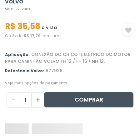
VOLVO
SKU
:
977929DX
R$
35
,
58
à vista
Ou
2
x de
R$
17
,
79
sem juros
CONEXÃO DO CHICOTE ELETRICO DO MOTOR
Aplicação:
PARA CAMINHÃO VOLVO FH 12 / FH 16 / NH 12.
977929
Referência Volvo:
Veja mais opções de pagamento
COMPRAR
－
＋