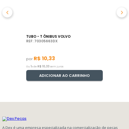
TUBO - T ÔNIBUS VOLVO
REF: 70305663DX
R$
10
,
33
por
1
R$
10
,
33
Ou
x de
sem juros
ADICIONAR AO CARRINHO
A Dex é uma empresa especializada na comercialização de peças