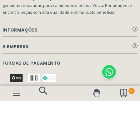
genuínas renovadas para caminhões e ônibus Volvo. Por aqui, você
encontra peças com alta qualidade e ótimo custo benefício!
INFORMAÇÕES
Aviso de privacidade Dex Peças
A EMPRESA
Termos e condições
Página Principal
FORMAS DE PAGAMENTO
Como Comprar
Quem Somos
Perguntas Frequentes
Nossa Cultura
0
Formulário Garantia/Devolução
SEGURANÇA E PRIVACIDADE
Onde Estamos
Rastreamento de pedidos
Contato
(41) 3317-7470
Vendas:
Blog
(41) 3405-5560
Outros Assuntos:
contato@dexpecas.com.br
E-mail: