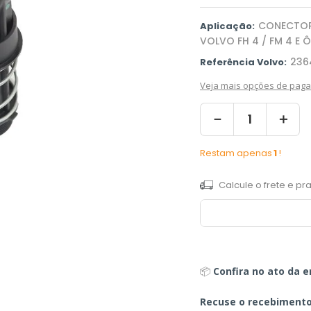
CONECTOR
Aplicação:
VOLVO FH 4 / FM 4 E 
236
Referência Volvo:
Veja mais opções de pag
－
＋
Restam apenas
1
!
📦
Confira no ato da e
Recuse o recebiment