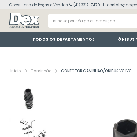
Consultoria de Peças e Vendas 📞 (41) 3317-7470
contato@dexpe
volvo fh
1
º
Busque por código ou descrição
vm
2
º
painel
3
º
farol
4
º
TODOS OS DEPARTAMENTOS
ÔNIBUS
lanterna
5
º
cabine
6
º
interruptor
7
º
Caminhão
CONECTOR CAMINHÃO/ÔNIBUS VOLVO
tacografo
8
º
defletor
9
º
motor
10
º