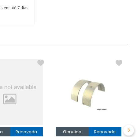
s em até 7 dias.
A
C
R
na
Renovada
Genuína
Renovada