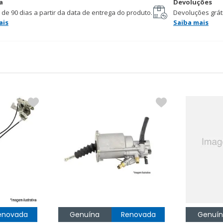
a
Devoluções
 de 90 dias a partir da data de entrega do produto.
Devoluções gráti
ais
Saiba mais
enovada
Genuína
Renovada
Genuí