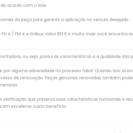
de acordo com o lote.
ionais da peça para garantir a aplicação no veículo desejado.
 FH 4 / FM 4 e ônibus Volvo B13 R e muito mais você encontra a
tadora, ou seja, possui as características e a qualidade das p
 por alguma adversidade no processo fabril. Quando isso acon
processo de renovação. Peças genuínas renovadas também pod
menores.
verificação que preserva suas caracteristicas funcionais e seu 
 com excelente custo benefício.