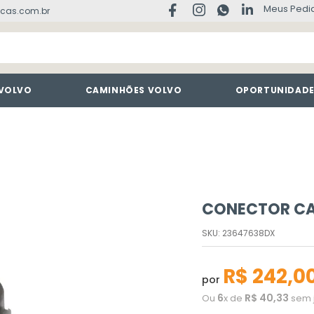
Meus Pedi
cas.com.br
 VOLVO
CAMINHÕES VOLVO
OPORTUNIDAD
CONECTOR CA
SKU
:
23647638DX
R$
242
,
0
por
6
R$
40
,
33
Ou
x de
sem 