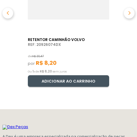
RETENTOR CAMINHÃO VOLVO
REF: 20926074DX
de
R$
20
,
47
R$
8
,
20
por
1
R$
8
,
20
Ou
x de
sem juros
ADICIONAR AO CARRINHO
A Dex é uma empresa especializada na comercialização de peças