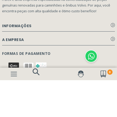
genuínas renovadas para caminhões e ônibus Volvo. Por aqui, você
encontra peças com alta qualidade e ótimo custo benefício!
INFORMAÇÕES
Aviso de privacidade Dex Peças
A EMPRESA
Termos e condições
Página Principal
FORMAS DE PAGAMENTO
Como Comprar
Quem Somos
Perguntas Frequentes
0
Nossa Cultura
Formulário Garantia/Devolução
SEGURANÇA E PRIVACIDADE
Onde Estamos
Rastreamento de pedidos
Contato
(41) 3317-7470
Vendas:
Blog
(41) 3405-5560
Outros Assuntos:
contato@dexpecas.com.br
E-mail: