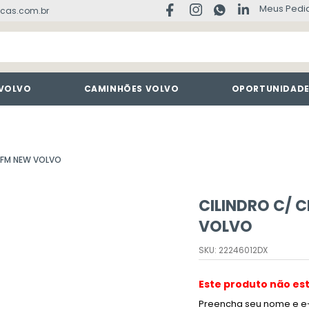
Meus Pedi
cas.com.br
 VOLVO
CAMINHÕES VOLVO
OPORTUNIDAD
/ FM NEW VOLVO
CILINDRO C/ C
VOLVO
SKU
:
22246012DX
Este produto não es