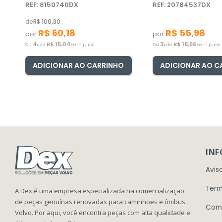
REF: 8150740DX
REF: 20784537DX
de
R$
100
,
30
R$
60
,
18
R$
55
,
98
por
por
4
R$
15
,
04
3
R$
18
,
66
Ou
x de
sem juros
Ou
x de
sem juros
ADICIONAR AO CARRINHO
ADICIONAR AO C
IN
Avis
Term
A Dex é uma empresa especializada na comercialização
de peças genuínas renovadas para caminhões e ônibus
Com
Volvo. Por aqui, você encontra peças com alta qualidade e