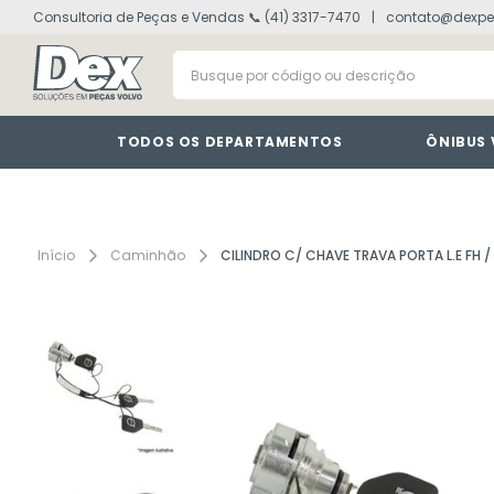
Consultoria de Peças e Vendas 📞 (41) 3317-7470
contato@dexpe
volvo fh
1
º
Busque por código ou descrição
painel
2
º
vm
3
º
farol
4
º
TODOS OS DEPARTAMENTOS
ÔNIBUS
defletor
5
º
lanterna
6
º
interruptor
7
º
Caminhão
CILINDRO C/ CHAVE TRAVA PORTA L.E FH 
cabine
8
º
tacografo
9
º
motor
10
º