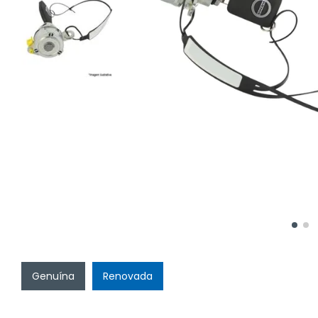
Genuína
Renovada