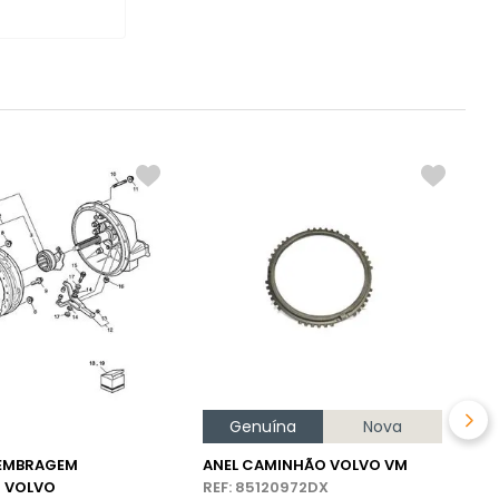
G
R
Genuína
Nova
 EMBRAGEM
ANEL CAMINHÃO VOLVO VM
 VOLVO
REF: 85120972DX