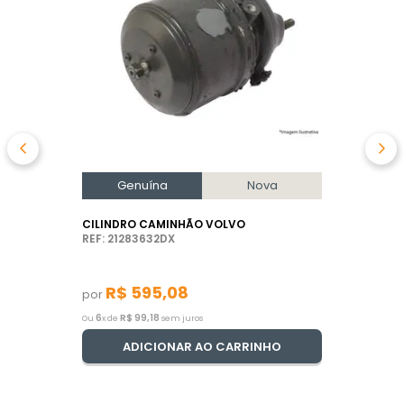
Genuína
Nova
CILINDRO CAMINHÃO VOLVO
REF: 21283632DX
R$
595
,
08
por
6
R$
99
,
18
Ou
x de
sem juros
ADICIONAR AO CARRINHO