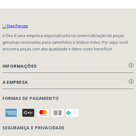
A Dex é uma empresa especializada na comercialização de peças
genuínas renovadas para caminhões e ônibus Volvo. Por aqui, você
encontra peças com alta qualidade e ótimo custo benefício!
INFORMAÇÕES
Aviso de privacidade Dex Peças
A EMPRESA
Termos e condições
Página Principal
FORMAS DE PAGAMENTO
Como Comprar
Quem Somos
Perguntas Frequentes
Nossa Cultura
Formulário Garantia/Devolução
SEGURANÇA E PRIVACIDADE
Onde Estamos