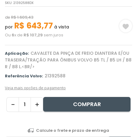
SKU
:
21392588DX
de
R$
1
.
609
,
43
R$
643
,
77
por
à vista
Ou
6
x de
R$
107
,
29
sem juros
CAVALETE DA PINÇA DE FREIO DIANTEIRA E/OU
Aplicação:
TRASEIRA/TRAÇÃO PARA ÔNIBUS VOLVO B5 TL / B5 LH / B8
R / B8 L.<BR/>
21392588
Referência Volvo:
Veja mais opções de pagamento
COMPRAR
－
＋