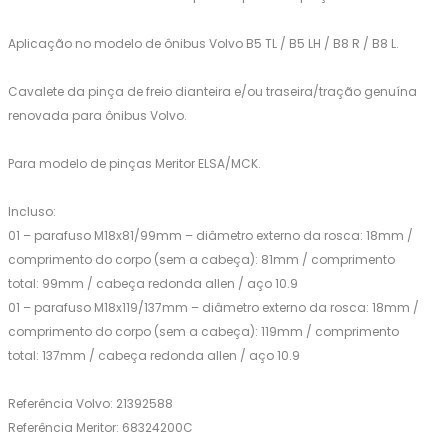
Aplicação no modelo de ônibus Volvo B5 TL / B5 LH / B8 R / B8 L.
Cavalete da pinça de freio dianteira e/ou traseira/tração genuína
renovada para ônibus Volvo.
Para modelo de pinças Meritor ELSA/MCK.
Incluso:
01 – parafuso M18x81/99mm – diâmetro externo da rosca: 18mm /
comprimento do corpo (sem a cabeça): 81mm / comprimento
total: 99mm / cabeça redonda allen / aço 10.9
01 – parafuso M18x119/137mm – diâmetro externo da rosca: 18mm /
comprimento do corpo (sem a cabeça): 119mm / comprimento
total: 137mm / cabeça redonda allen / aço 10.9
Referência Volvo: 21392588
Referência Meritor: 68324200C