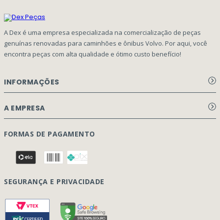
A Dex é uma empresa especializada na comercialização de peças
genuínas renovadas para caminhões e ônibus Volvo. Por aqui, você
encontra peças com alta qualidade e ótimo custo benefício!
INFORMAÇÕES
Aviso de privacidade Dex Peças
A EMPRESA
Termos e condições
Página Principal
FORMAS DE PAGAMENTO
Como Comprar
Quem Somos
Perguntas Frequentes
Nossa Cultura
Formulário Garantia/Devolução
SEGURANÇA E PRIVACIDADE
Onde Estamos
Rastreamento de pedidos
Contato
(41) 3317-7470