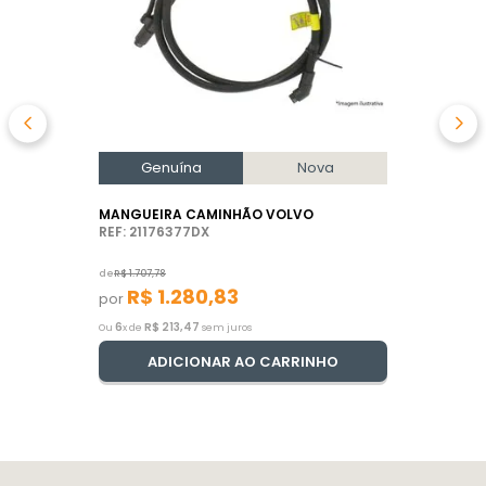
Genuína
Nova
MANGUEIRA CAMINHÃO VOLVO
REF: 21176377DX
de
R$
1
.
707
,
78
R$
1
.
280
,
83
por
6
R$
213
,
47
Ou
x de
sem juros
ADICIONAR AO CARRINHO