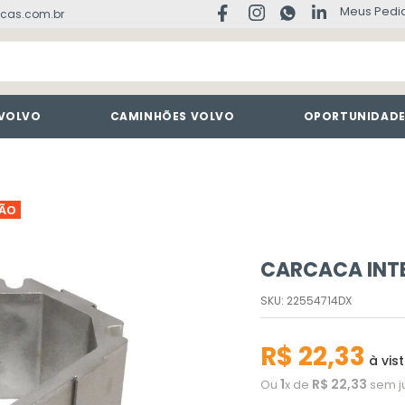
Meus Pedi
cas.com.br
 VOLVO
CAMINHÕES VOLVO
OPORTUNIDAD
ÇÃO
CARCACA INT
SKU
:
22554714DX
R$
22
,
33
à vis
1
R$
22
,
33
Ou
x de
sem j