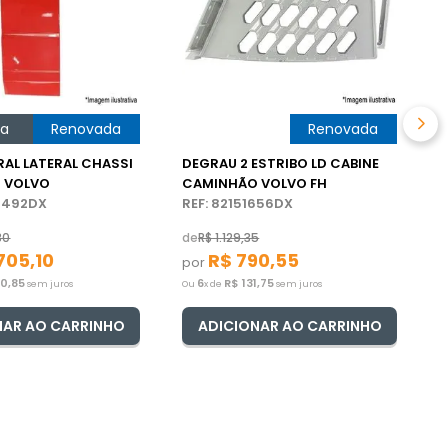
d
p
O
na
Renovada
GenuÃ­na
Renovada
RAL LATERAL CHASSI
DEGRAU 2 ESTRIBO LD CABINE
 VOLVO
CAMINHÃO VOLVO FH
4492DX
REF: 82151656DX
80
de
R$
1
.
129
,
35
705
,
10
R$
790
,
55
por
50
,
85
6
R$
131
,
75
sem juros
Ou
x de
sem juros
NAR AO CARRINHO
ADICIONAR AO CARRINHO