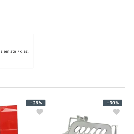
s em até 7 dias.
25%
30%
I
V
R