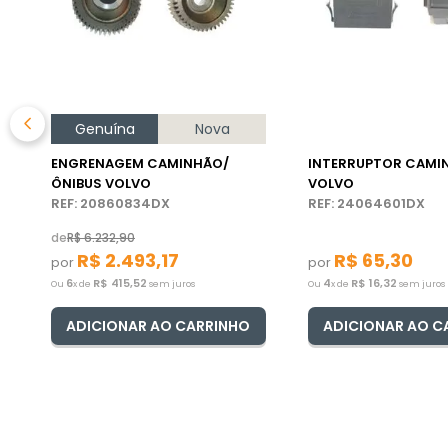
Genuína
Nova
ENGRENAGEM CAMINHÃO/
INTERRUPTOR CAMI
ÔNIBUS VOLVO
VOLVO
REF: 20860834DX
REF: 24064601DX
de
R$
6
.
232
,
90
R$
2
.
493
,
17
R$
65
,
30
por
por
6
R$
415
,
52
4
R$
16
,
32
Ou
x de
sem juros
Ou
x de
sem juros
ADICIONAR AO CARRINHO
ADICIONAR AO C