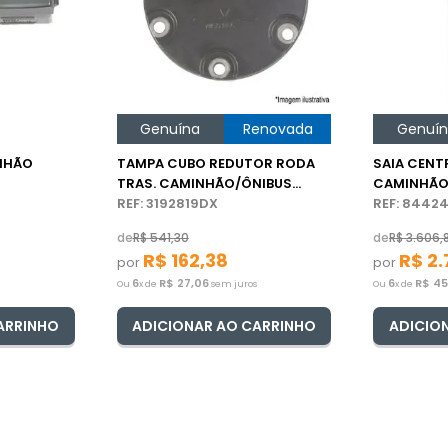
Genuína
Renovada
Genuí
NHÃO
TAMPA CUBO REDUTOR RODA
SAIA CENT
TRAS. CAMINHÃO/ÔNIBUS
CAMINHÃO
VOLVO
REF: 3192819DX
REF: 8442
de
R$
541
,
30
de
R$
3
.
606
,
R$
162
,
38
R$
2
.
por
por
6
R$
27
,
06
6
R$
4
Ou
x de
sem juros
Ou
x de
ARRINHO
ADICIONAR AO CARRINHO
ADICIO