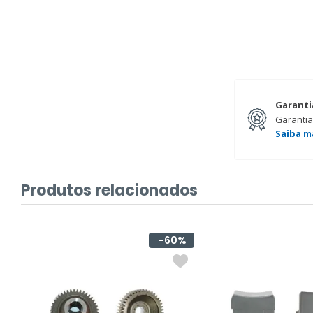
Garanti
Garantia
Saiba m
Produtos relacionados
%
60%