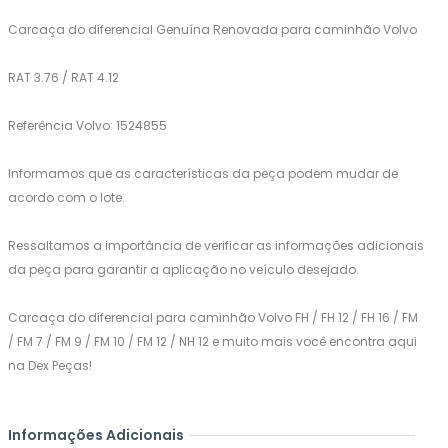
Carcaça do diferencial Genuína Renovada para caminhão Volvo
RAT 3.76 / RAT 4.12
Referência Volvo: 1524855
Informamos que as características da peça podem mudar de
acordo com o lote.
Ressaltamos a importância de verificar as informações adicionais
da peça para garantir a aplicação no veículo desejado.
Carcaça do diferencial para caminhão Volvo FH / FH 12 / FH 16 / FM
/ FM 7 / FM 9 / FM 10 / FM 12 / NH 12 e muito mais você encontra aqui
na Dex Peças!
Informações Adicionais