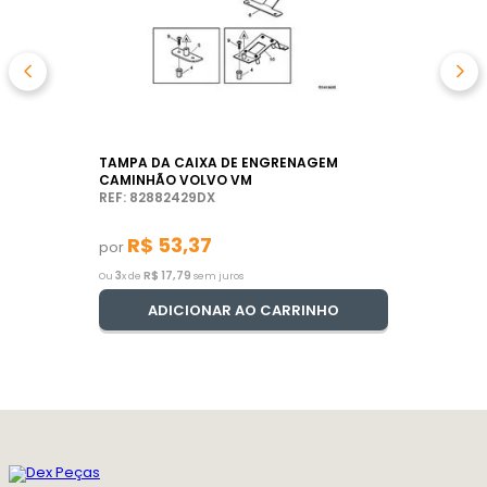
TAMPA DA CAIXA DE ENGRENAGEM
CAMINHÃO VOLVO VM
REF: 82882429DX
R$
53
,
37
por
3
R$
17
,
79
Ou
x de
sem juros
ADICIONAR AO CARRINHO