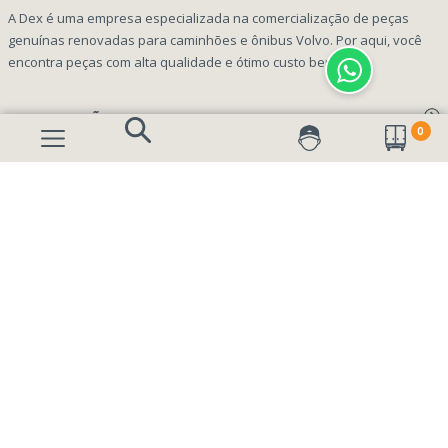
A Dex é uma empresa especializada na comercialização de peças
genuínas renovadas para caminhões e ônibus Volvo. Por aqui, você
encontra peças com alta qualidade e ótimo custo benefício!
INFORMAÇÕES
0
Aviso de privacidade Dex Peças
A EMPRESA
Termos e condições
Página Principal
FORMAS DE PAGAMENTO
Como Comprar
Quem Somos
Perguntas Frequentes
Nossa Cultura
Formulário Garantia/Devolução
SEGURANÇA E PRIVACIDADE
Onde Estamos
Rastreamento de pedidos
Contato
(41) 3317-7470
Vendas:
Blog
(41) 3405-5560
Outros Assuntos: