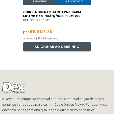
Genuína
Renovada
CUBO ENGRENAGEM INTERMEDIARIA
MOTOR CAMINHÃO/ÔNIBUS VOLVO
REF: 21012985DX
R$
907
,
75
por
6
R$
151
,
29
Ou
x de
sem juros
ADICIONAR AO CARRINHO
A Dex é uma empresa especializada na comercialização de peças
genuínas renovadas para caminhões e ônibus Volvo. Por aqui, você
encontra peças com alta qualidade e ótimo custo benefício!