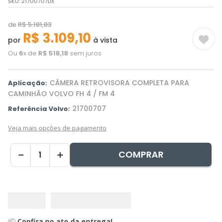
SKU
:
21700707DX
de
R$
5
.
181
,
83
R$
3
.
109
,
10
por
à vista
Ou
6
x de
R$
518
,
18
sem juros
CÂMERA RETROVISORA COMPLETA PARA
Aplicação:
CAMINHÃO VOLVO FH 4 / FM 4
21700707
Referência Volvo:
Veja mais opções de pagamento
COMPRAR
－
＋
📦
Confira no ato da entrega!