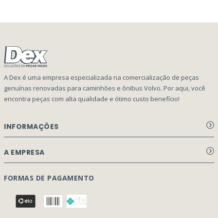
A Dex é uma empresa especializada na comercialização de peças
genuínas renovadas para caminhões e ônibus Volvo. Por aqui, você
encontra peças com alta qualidade e ótimo custo benefício!
INFORMAÇÕES
Aviso de privacidade Dex Peças
A EMPRESA
Termos e condições
Página Principal
FORMAS DE PAGAMENTO
Como Comprar
Quem Somos
Perguntas Frequentes
Nossa Cultura