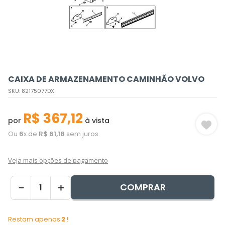
CAIXA DE ARMAZENAMENTO CAMINHÃO VOLVO
SKU
:
82175077DX
R$
367
,
12
por
à vista
Ou
6
x de
R$
61
,
18
sem juros
Veja mais opções de pagamento
COMPRAR
－
＋
Restam apenas
2
!