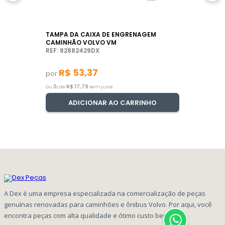
TAMPA DA CAIXA DE ENGRENAGEM
CAMINHÃO VOLVO VM
REF: 82882429DX
R$
53
,
37
por
3
R$
17
,
79
Ou
x de
sem juros
ADICIONAR AO CARRINHO
A Dex é uma empresa especializada na comercialização de peças
genuínas renovadas para caminhões e ônibus Volvo. Por aqui, você
encontra peças com alta qualidade e ótimo custo benefício!