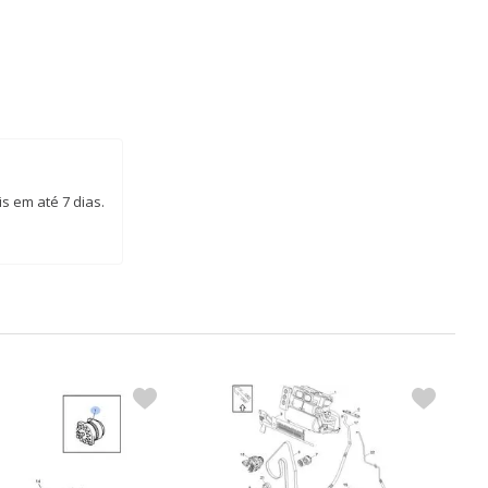
s em até 7 dias.
S
R