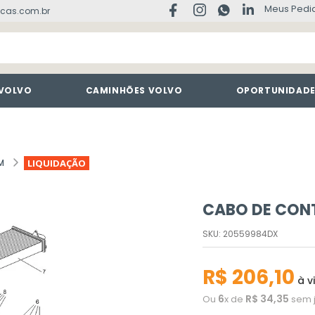
Meus Pedi
cas.com.br
 VOLVO
CAMINHÕES VOLVO
OPORTUNIDAD
M
LIQUIDAÇÃO
CABO DE CON
SKU
:
20559984DX
R$
206
,
10
à v
6
R$
34
,
35
Ou
x de
sem 