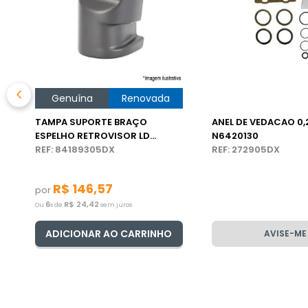
Genuína
Renovada
TAMPA SUPORTE BRAÇO
ANEL DE VEDACAO 0,
ESPELHO RETROVISOR LD
N6420130
CAMINHÃO VOLVO
REF: 84189305DX
REF: 272905DX
R$
146
,
57
por
6
R$
24
,
42
Ou
x de
sem juros
ADICIONAR AO CARRINHO
AVISE-ME