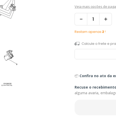
Veja mais opções de pag
－
＋
Restam apenas
2
!
📦
Confira no ato da e
Recuse o recebiment
alguma avaria, embalag