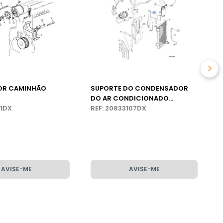
OR CAMINHÃO
SUPORTE DO CONDENSADOR
DO AR CONDICIONADO
21DX
CAMINHÃO VOLVO VM
REF: 20833107DX
AVISE-ME
AVISE-ME