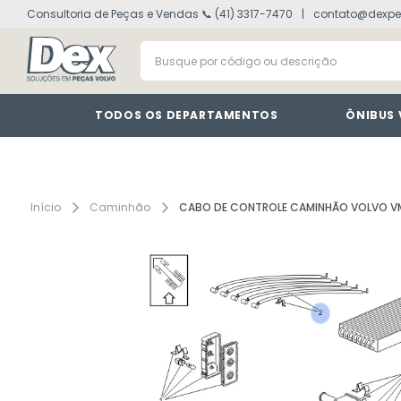
Consultoria de Peças e Vendas 📞 (41) 3317-7470
contato@dexpe
volvo fh
1
º
Busque por código ou descrição
painel
2
º
vm
3
º
farol
4
º
TODOS OS DEPARTAMENTOS
ÔNIBUS
lanterna
5
º
tacografo
6
º
defletor
7
º
Caminhão
CABO DE CONTROLE CAMINHÃO VOLVO V
interruptor
8
º
cabine
9
º
motor
10
º