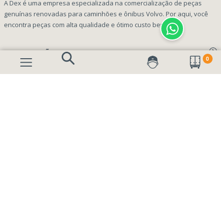
A Dex é uma empresa especializada na comercialização de peças
genuínas renovadas para caminhões e ônibus Volvo. Por aqui, você
encontra peças com alta qualidade e ótimo custo benefício!
INFORMAÇÕES
0
Aviso de privacidade Dex Peças
A EMPRESA
Termos e condições
Página Principal
FORMAS DE PAGAMENTO
Como Comprar
Quem Somos
Perguntas Frequentes
Nossa Cultura
Formulário Garantia/Devolução
SEGURANÇA E PRIVACIDADE
Onde Estamos
Rastreamento de pedidos
Contato
(41) 3317-7470
Vendas:
Blog
(41) 3405-5560
Outros Assuntos: