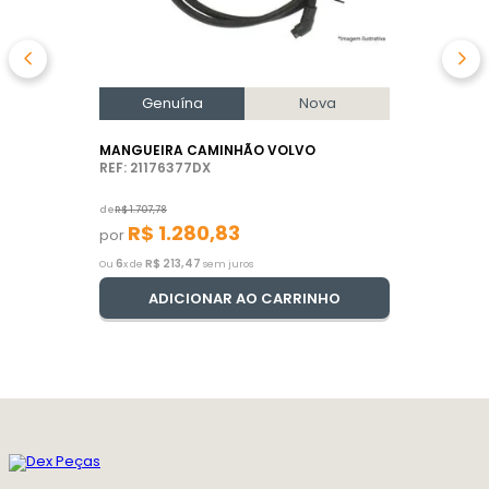
Genuína
Nova
MANGUEIRA CAMINHÃO VOLVO
REF: 21176377DX
de
R$
1
.
707
,
78
R$
1
.
280
,
83
por
6
R$
213
,
47
Ou
x de
sem juros
ADICIONAR AO CARRINHO