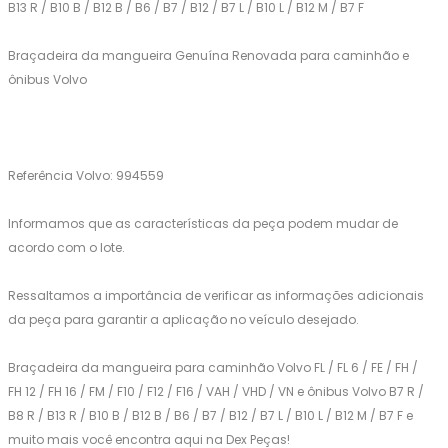
B13 R / B10 B / B12 B / B6 / B7 / B12 / B7 L / B10 L / B12 M / B7 F
Braçadeira da mangueira Genuína Renovada para caminhão e
ônibus Volvo
Referência Volvo: 994559
Informamos que as características da peça podem mudar de
acordo com o lote.
Ressaltamos a importância de verificar as informações adicionais
da peça para garantir a aplicação no veículo desejado.
Braçadeira da mangueira para caminhão Volvo FL / FL 6 / FE / FH /
FH 12 / FH 16 / FM / F10 / F12 / F16 / VAH / VHD / VN e ônibus Volvo B7 R /
B8 R / B13 R / B10 B / B12 B / B6 / B7 / B12 / B7 L / B10 L / B12 M / B7 F e
muito mais você encontra aqui na Dex Peças!