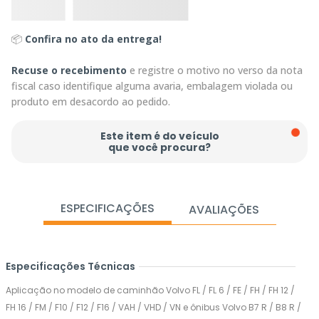
📦
Confira no ato da entrega!
Recuse o recebimento
e registre o motivo no verso da nota
fiscal caso identifique alguma avaria, embalagem violada ou
produto em desacordo ao pedido.
Este item é do veículo
que você procura?
ESPECIFICAÇÕES
AVALIAÇÕES
Especificações Técnicas
Aplicação no modelo de caminhão Volvo FL / FL 6 / FE / FH / FH 12 /
FH 16 / FM / F10 / F12 / F16 / VAH / VHD / VN e ônibus Volvo B7 R / B8 R /