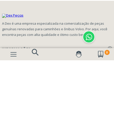
A Dex é uma empresa especializada na comercialização de peças
genuínas renovadas para caminhões e ônibus Volvo. Por aqui, você
encontra peças com alta qualidade e ótimo custo benefício!
INFORMAÇÕES
0
Aviso de privacidade Dex Peças
A EMPRESA
Termos e condições
Página Principal
FORMAS DE PAGAMENTO
Como Comprar
Quem Somos
Perguntas Frequentes
Nossa Cultura
Formulário Garantia/Devolução
SEGURANÇA E PRIVACIDADE
Onde Estamos
Rastreamento de pedidos