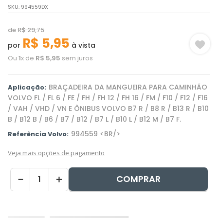
SKU
:
994559DX
de
R$
29
,
75
R$
5
,
95
por
à vista
Ou
1
x de
R$
5
,
95
sem juros
BRAÇADEIRA DA MANGUEIRA PARA CAMINHÃO
Aplicação:
VOLVO FL / FL 6 / FE / FH / FH 12 / FH 16 / FM / F10 / F12 / F16
/ VAH / VHD / VN E ÔNIBUS VOLVO B7 R / B8 R / B13 R / B10
B / B12 B / B6 / B7 / B12 / B7 L / B10 L / B12 M / B7 F.
994559 <BR/>
Referência Volvo:
Veja mais opções de pagamento
COMPRAR
－
＋