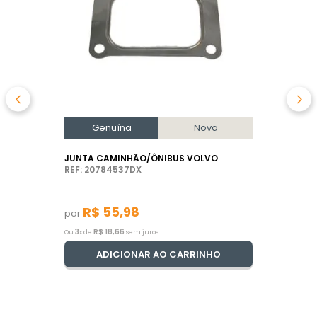
Genuína
Nova
JUNTA CAMINHÃO/ÔNIBUS VOLVO
REF: 20784537DX
R$
55
,
98
por
3
R$
18
,
66
Ou
x de
sem juros
ADICIONAR AO CARRINHO