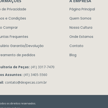
FORMAÇÕES
A EMPRESA
o de Privacidade
Página Principal
os e Condições
Quem Somos
o Comprar
Nossa Cultura
untas Frequentes
Onde Estamos
ulário Garantia/Devolução
Contato
reamento de pedidos
Blog
ultoria de Peças:
(41) 3317-7470
os Assuntos:
(41) 3405-5560
il:
contato@dexpecas.com.br
dos os direitos reservados.