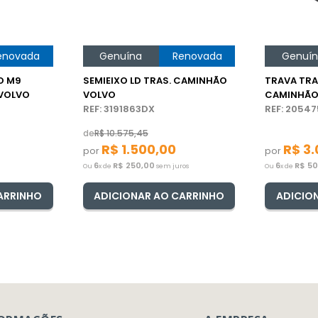
enovada
Genuína
Renovada
Genuí
O M9
SEMIEIXO LD TRAS. CAMINHÃO
TRAVA TRA
VOLVO
VOLVO
CAMINHÃO
REF: 3191863DX
REF: 2054
de
R$
10
.
575
,
45
R$
1
.
500
,
00
R$
3
.
por
por
6
R$
250
,
00
6
R$
5
Ou
x de
sem juros
Ou
x de
ARRINHO
ADICIONAR AO CARRINHO
ADICIO