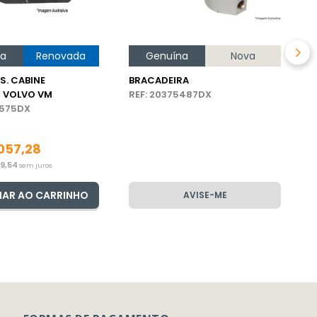
na
Renovada
Genuína
Nova
S. CABINE
BRACADEIRA
 VOLVO VM
REF: 20375487DX
7575DX
057
,
28
09
,
54
sem juros
NAR AO CARRINHO
AVISE-ME