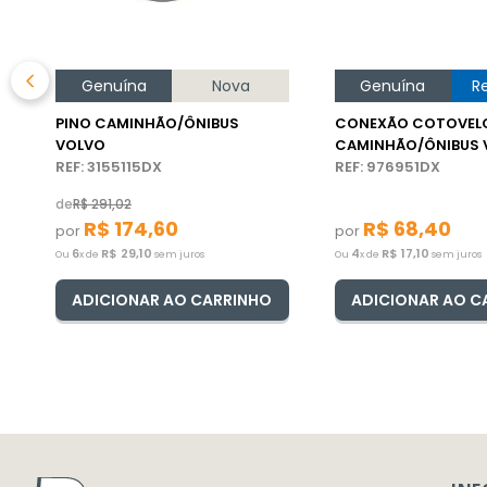
Genuína
Nova
Genuína
R
PINO CAMINHÃO/ÔNIBUS
CONEXÃO COTOVEL
VOLVO
CAMINHÃO/ÔNIBUS 
REF: 3155115DX
REF: 976951DX
de
R$
291
,
02
R$
174
,
60
R$
68
,
40
por
por
6
R$
29
,
10
4
R$
17
,
10
Ou
x de
sem juros
Ou
x de
sem juros
ADICIONAR AO CARRINHO
ADICIONAR AO C