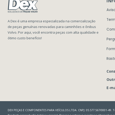
IN
Avis
Term
A Dex é uma empresa especializada na comercialização
de peças genuínas renovadas para caminhões e ônibus
Com
Volvo. Por aqui, você encontra peças com alta qualidade e
ótimo custo benefício!
Perg
Form
Rast
Cons
Outr
E-ma
DEX PEÇAS E COMPONENTES PARA VEÍCULOS LTDA. CNPJ: 05.577.567/0001-49. To