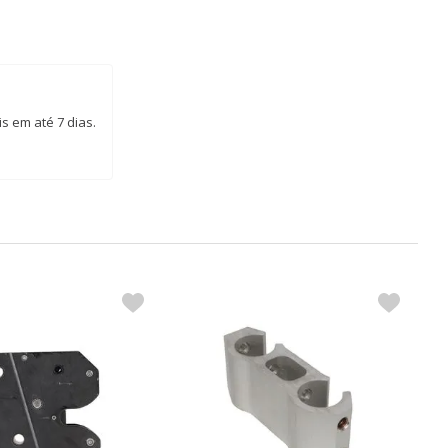
s em até 7 dias.
S
R