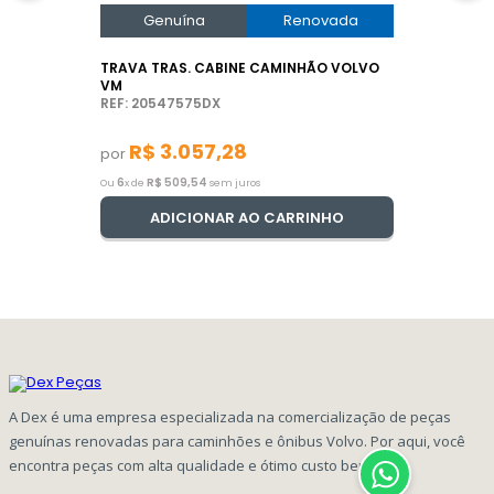
Genuína
Renovada
TRAVA TRAS. CABINE CAMINHÃO VOLVO
VM
REF: 20547575DX
R$
3
.
057
,
28
por
6
R$
509
,
54
Ou
x de
sem juros
ADICIONAR AO CARRINHO
A Dex é uma empresa especializada na comercialização de peças
genuínas renovadas para caminhões e ônibus Volvo. Por aqui, você
encontra peças com alta qualidade e ótimo custo benefício!