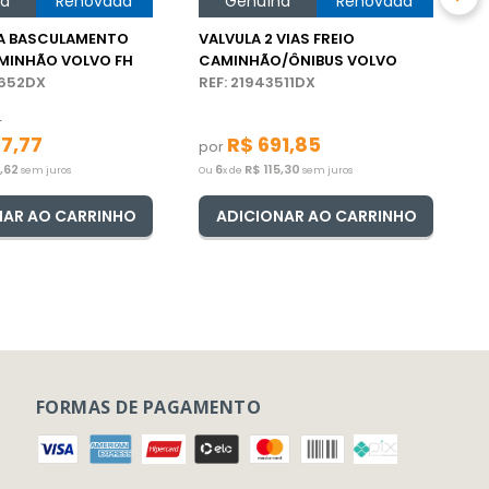
na
Renovada
Genuína
Renovada
A BASCULAMENTO
VALVULA 2 VIAS FREIO
MINHÃO VOLVO FH
CAMINHÃO/ÔNIBUS VOLVO
8652DX
REF: 21943511DX
8
97
,
77
R$
691
,
85
por
9
,
62
6
R$
115
,
30
sem juros
Ou
x de
sem juros
NAR AO CARRINHO
ADICIONAR AO CARRINHO
FORMAS DE PAGAMENTO