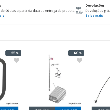
a
Devoluções
 de 90 dias a partir da data de entrega do produto.
Devoluções gráti
ais
Saiba mais
25%
60%