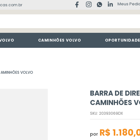
Meus Pedi
cas.com.br
 VOLVO
CAMINHÕES VOLVO
OPORTUNIDAD
 CAMINHÕES VOLVO
BARRA DE DIR
CAMINHÕES V
SKU
:
20393069DX
R$
1
.
180
,
por