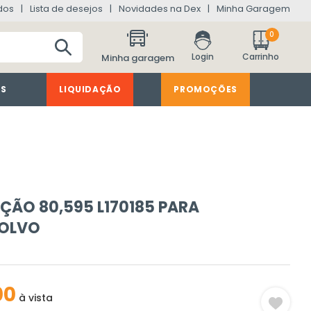
dos
Lista de desejos
Novidades na Dex
Minha Garagem
0
Minha garagem
ES
LIQUIDAÇÃO
PROMOÇÕES
EÇÃO 80,595 L170185 PARA
OLVO
00
à vista