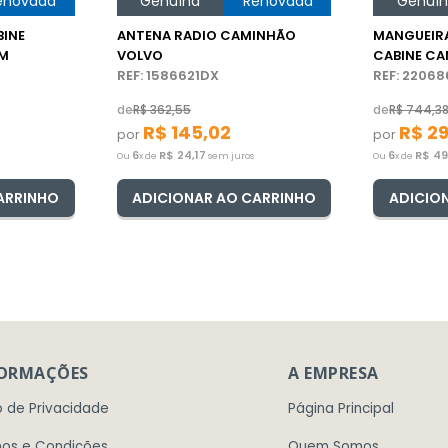
enovada
Genuína
Renovada
Genuí
BINE
ANTENA RADIO CAMINHÃO
MANGUEIR
VM
VOLVO
CABINE CA
REF: 1586621DX
REF: 2206
de
R$
362
,
55
de
R$
744
,
3
R$
145
,
02
R$
2
por
por
6
R$
24
,
17
6
R$
4
Ou
x de
sem juros
Ou
x de
ARRINHO
ADICIONAR AO CARRINHO
ADICIO
FORMAÇÕES
A EMPRESA
o de Privacidade
Página Principal
os e Condições
Quem Somos