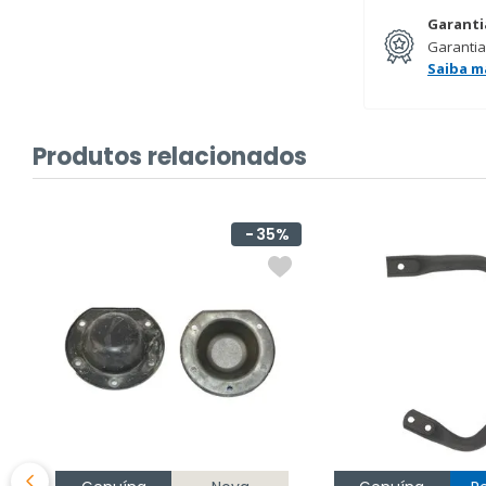
Garanti
Garantia
Saiba m
Produtos relacionados
%
35%