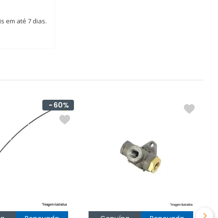
s em até 7 dias.
60%
R
Ó
Ô
R
d
p
O