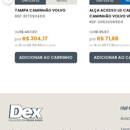
Genuína
Nova
Genuína
R
TAMPA CAMINHÃO VOLVO
ALÇA ACESSO LD CA
REF: 8172924DX
CAMINHÃO VOLVO 
REF: 20532069DX
de
R$
467
,
97
de
R$
95
,
57
R$
304
,
17
R$
71
,
68
por
por
6
R$
50
,
69
4
R$
17
,
92
Ou
x de
sem juros
Ou
x de
sem juros
ADICIONAR AO CARRINHO
ADICIONAR AO C
IN
Avis
Term