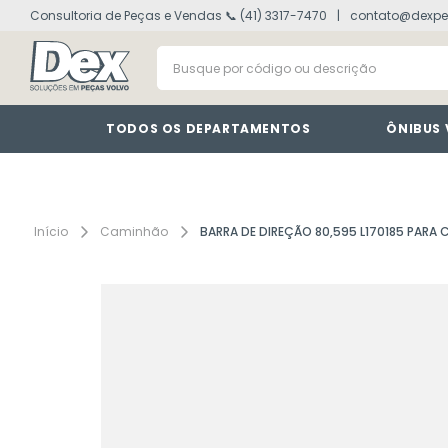
Consultoria de Peças e Vendas 📞 (41) 3317-7470
contato@dexpe
volvo fh
1
º
Busque por código ou descrição
vm
2
º
painel
3
º
farol
4
º
TODOS OS DEPARTAMENTOS
ÔNIBUS
defletor
5
º
lanterna
6
º
cabine
7
º
Caminhão
BARRA DE DIREÇÃO 80,595 L170185 PARA
tacografo
8
º
motor
9
º
modulo
10
º