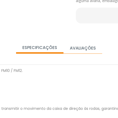
alguma avaria, embalag
ESPECIFICAÇÕES
AVALIAÇÕES
FM10 / FM12.
r transmitir o movimento da caixa de direção às rodas, garanti