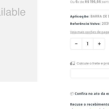
6
R$
196
,
66
Ou
x de
sem 
BARRA DE 
Aplicação:
203
Referência Volvo:
Veja mais opções de pag
－
＋
📦
Confira no ato da e
Recuse o recebiment