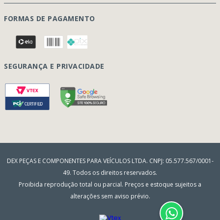
Termos e condições
Página Principal
FORMAS DE PAGAMENTO
Como Comprar
Quem Somos
Perguntas Frequentes
Nossa Cultura
Formulário Garantia/Devolução
SEGURANÇA E PRIVACIDADE
Onde Estamos
Rastreamento de pedidos
Contato
(41) 3317-7470
Vendas:
Blog
(41) 3405-5560
Outros Assuntos:
contato@dexpecas.com.br
E-mail:
DEX PEÇAS E COMPONENTES PARA VEÍCULOS LTDA. CNPJ: 05.577.567/0001-
49. Todos os direitos reservados.
Proibida reprodução total ou parcial. Preços e estoque sujeitos a
alterações sem aviso prévio.