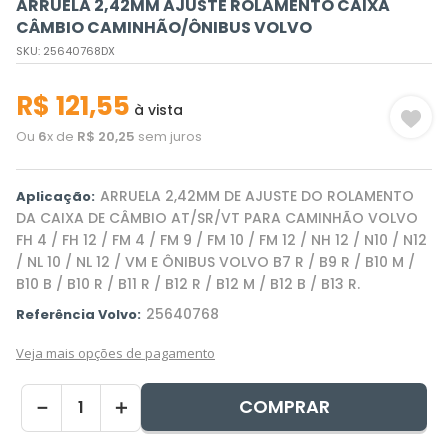
ARRUELA 2,42MM AJUSTE ROLAMENTO CAIXA
CÂMBIO CAMINHÃO/ÔNIBUS VOLVO
SKU
:
25640768DX
R$
121
,
55
à vista
Ou
6
x de
R$
20
,
25
sem juros
ARRUELA 2,42MM DE AJUSTE DO ROLAMENTO
Aplicação:
DA CAIXA DE CÂMBIO AT/SR/VT PARA CAMINHÃO VOLVO
FH 4 / FH 12 / FM 4 / FM 9 / FM 10 / FM 12 / NH 12 / N10 / N12
/ NL 10 / NL 12 / VM E ÔNIBUS VOLVO B7 R / B9 R / B10 M /
B10 B / B10 R / B11 R / B12 R / B12 M / B12 B / B13 R.
25640768
Referência Volvo:
Veja mais opções de pagamento
COMPRAR
－
＋