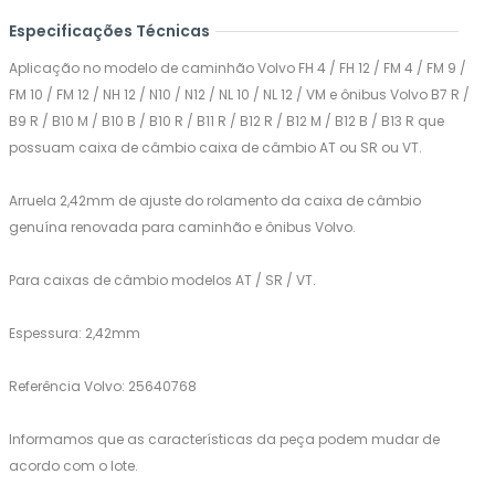
Especificações Técnicas
Aplicação no modelo de caminhão Volvo FH 4 / FH 12 / FM 4 / FM 9 /
FM 10 / FM 12 / NH 12 / N10 / N12 / NL 10 / NL 12 / VM e ônibus Volvo B7 R /
B9 R / B10 M / B10 B / B10 R / B11 R / B12 R / B12 M / B12 B / B13 R que
possuam caixa de câmbio caixa de câmbio AT ou SR ou VT.
Arruela 2,42mm de ajuste do rolamento da caixa de câmbio
genuína renovada para caminhão e ônibus Volvo.
Para caixas de câmbio modelos AT / SR / VT.
Espessura: 2,42mm
Referência Volvo: 25640768
Informamos que as características da peça podem mudar de
acordo com o lote.