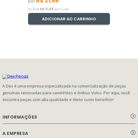
R$
21
,
68
por
1
R$
21
,
68
Ou
x de
sem juros
ADICIONAR AO CARRINHO
A Dex é uma empresa especializada na comercialização de peças
genuínas renovadas para caminhões e ônibus Volvo. Por aqui, você
encontra peças com alta qualidade e ótimo custo benefício!
INFORMAÇÕES
Aviso de privacidade Dex Peças
A EMPRESA