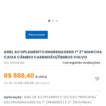
GenuÃ­na
Renovada
ANEL ACOPLAMENTO ENGRENAGENS 1ª 2ª MARCHA
CAIXA CÂMBIO CAMINHÃO/ÔNIBUS VOLVO
Carregando avaliações...
SKU
:
1653924DX
R$
888
,
40
à vista
Ou
6
x de
R$
148
,
06
sem juros
ANEL DE ACOPLAMENTO DO EIXO PRINCIPAL/
Aplicação:
DAS ENGRENAGENS DA 1ª (PRIMEIRA) E 2ª (SEGUNDA)