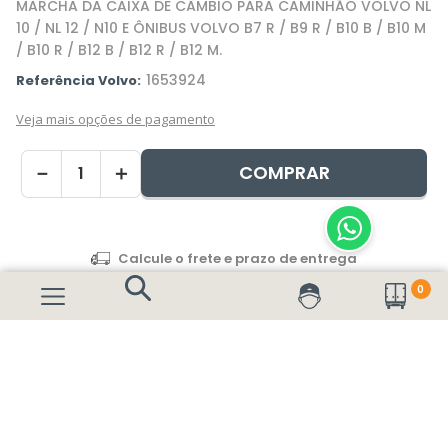
MARCHA DA CAIXA DE CÂMBIO PARA CAMINHÃO VOLVO NL
10 / NL 12 / N10 E ÔNIBUS VOLVO B7 R / B9 R / B10 B / B10 M
/ B10 R / B12 B / B12 R / B12 M.
1653924
Referência Volvo:
Veja mais opções de pagamento
COMPRAR
－
＋
0
Não sei meu CEP
📦
Confira no ato da entrega!
Recuse o recebimento
e registre o motivo no verso da nota
fiscal caso identifique alguma avaria, embalagem violada ou