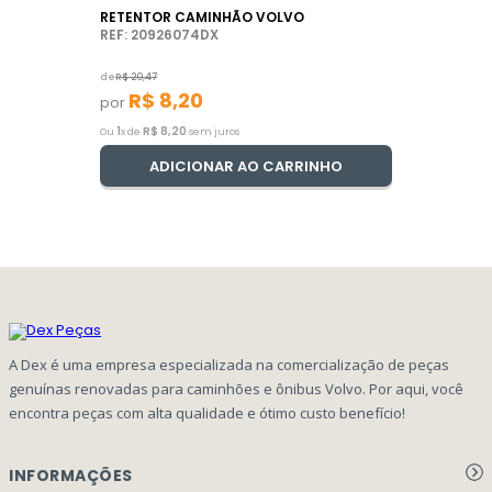
RETENTOR CAMINHÃO VOLVO
REF: 20926074DX
de
R$
20
,
47
R$
8
,
20
por
1
R$
8
,
20
Ou
x de
sem juros
ADICIONAR AO CARRINHO
A Dex é uma empresa especializada na comercialização de peças
genuínas renovadas para caminhões e ônibus Volvo. Por aqui, você
encontra peças com alta qualidade e ótimo custo benefício!
INFORMAÇÕES