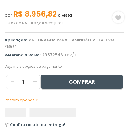
R$
8
.
956
,
82
por
à vista
Ou
6
x de
R$
1
.
492
,
80
sem juros
ANCORAGEM PARA CAMINHÃO VOLVO VM.
Aplicação:
<BR/>
23572546 <BR/>
Referência Volvo:
Veja mais opções de pagamento
COMPRAR
－
＋
Restam apenas
1
!
📦
Confira no ato da entrega!