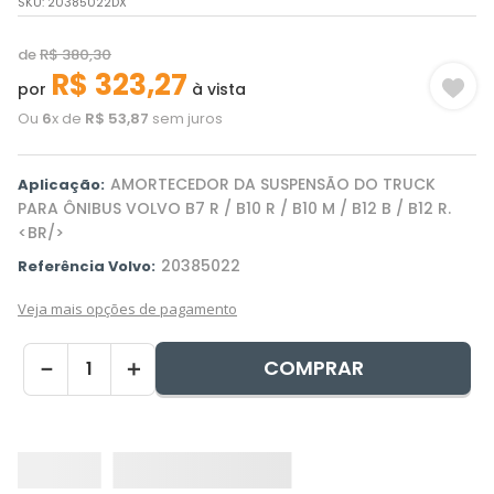
SKU
:
20385022DX
de
R$
380
,
30
R$
323
,
27
por
à vista
Ou
6
x de
R$
53
,
87
sem juros
AMORTECEDOR DA SUSPENSÃO DO TRUCK
Aplicação:
PARA ÔNIBUS VOLVO B7 R / B10 R / B10 M / B12 B / B12 R.
<BR/>
20385022
Referência Volvo:
Veja mais opções de pagamento
COMPRAR
－
＋