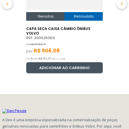
Genuína
Renovada
CAPA SECA CAIXA CÂMBIO ÔNIBUS
VOLVO
REF: 3035250DX
de
R$
10
.
088
,
77
R$
906
,
08
por
6
R$
151
,
01
Ou
x de
sem juros
ADICIONAR AO CARRINHO
A Dex é uma empresa especializada na comercialização de peças
genuínas renovadas para caminhões e ônibus Volvo. Por aqui, você