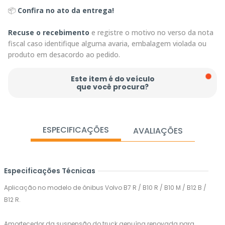
📦
Confira no ato da entrega!
Recuse o recebimento
e registre o motivo no verso da nota
fiscal caso identifique alguma avaria, embalagem violada ou
produto em desacordo ao pedido.
Este item é do veículo
que você procura?
ESPECIFICAÇÕES
AVALIAÇÕES
Especificações Técnicas
Aplicação no modelo de ônibus Volvo B7 R / B10 R / B10 M / B12 B /
B12 R.
Amortecedor da suspensão do truck genuína renovada para