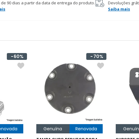
 de 90 dias a partir da data de entrega do produto.
Devoluções gráti
ais
Saiba mais
60%
70%
enovada
Genuína
Renovada
Genuí