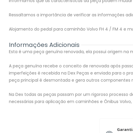
Informamos que as características da peça podem mudar 
Ressaltamos a importância de verificar as informações adic
Alojamento do pedal para caminhão Volvo FH 4 / FM 4 e mu
Informações Adicionais
Esta é uma peça genuína renovada, ela possui origem na mon
A peça genuína recebe o conceito de renovada após passar
imperfeições é recebida na Dex Peças e enviada para o 
peça principal é desmontada e gera outros componentes 
Na Dex todas as peças passam por um rigoroso processo de 
necessárias para aplicação em caminhões e Ônibus Volvo,
Garanti