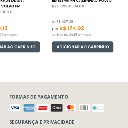
RADE DIANT.
EMBLEMA FH CAMINHÃO VOLVO
 VOLVO FM
REF: 82381334DX
6100DX
de
R$
437
,
28
0
,
13
R$
174
,
92
por
71
6
R$
29
,
15
sem juros
Ou
x de
sem juros
NAR AO CARRINHO
ADICIONAR AO CARRINHO
FORMAS DE PAGAMENTO
SEGURANÇA E PRIVACIDADE