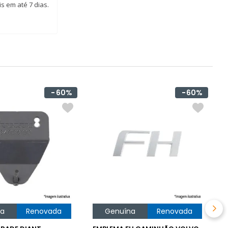
s em até 7 dias.
60%
60%
T
C
R
p
O
na
Renovada
Genuína
Renovada