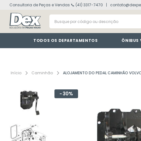
Consultoria de Peças e Vendas 📞 (41) 3317-7470
contato@dexpe
volvo fh
1
º
Busque por código ou descrição
painel
2
º
vm
3
º
farol
4
º
TODOS OS DEPARTAMENTOS
ÔNIBUS
defletor
5
º
lanterna
6
º
interruptor
7
º
Caminhão
ALOJAMENTO DO PEDAL CAMINHÃO VOLV
cabine
8
º
30%
tacografo
9
º
motor
10
º