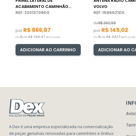
PAINEL LATERAL DE
ANTENA RADIO CAM
ACABAMENTO CAMINHÃO
VOLVO
VOLVO
REF: 23013709DX
REF: 1586621DX
de
R$
362
,
55
R$
866
,
87
R$
145
,
02
por
por
6
R$
144
,
47
6
R$
24
,
17
Ou
x de
sem juros
Ou
x de
sem juros
ADICIONAR AO CARRINHO
ADICIONAR AO C
IN
Avis
Term
A Dex é uma empresa especializada na comercialização
de peças genuínas renovadas para caminhões e ônibus