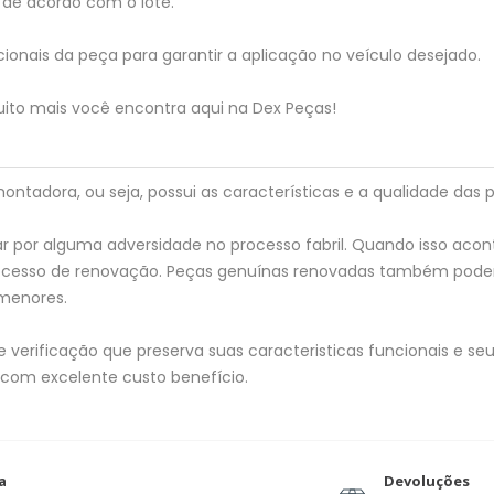
de acordo com o lote.
ionais da peça para garantir a aplicação no veículo desejado.
ito mais você encontra aqui na Dex Peças!
tadora, ou seja, possui as características e a qualidade das p
 por alguma adversidade no processo fabril. Quando isso acon
processo de renovação. Peças genuínas renovadas também pod
menores.
verificação que preserva suas caracteristicas funcionais e seu 
 com excelente custo benefício.
a
Devoluções