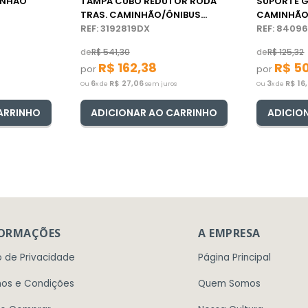
INHÃO
TAMPA CUBO REDUTOR RODA
SUPORTE G
TRAS. CAMINHÃO/ÔNIBUS
CAMINHÃO
VOLVO
REF: 3192819DX
REF: 8409
de
R$
541
,
30
de
R$
125
,
32
R$
162
,
38
R$
5
por
por
6
R$
27
,
06
3
R$
16
,
Ou
x de
sem juros
Ou
x de
ARRINHO
ADICIONAR AO CARRINHO
ADICIO
FORMAÇÕES
A EMPRESA
o de Privacidade
Página Principal
os e Condições
Quem Somos