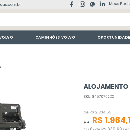
Meus Pedi
cas.com.br
 VOLVO
CAMINHÕES VOLVO
OPORTUNIDAD
O
ALOJAMENTO 
SKU
:
84570702DX
de
R$
2
.
834
,
55
R$
1
.
984
,
por
6
R$
330
,
69
Ou
x de
sem