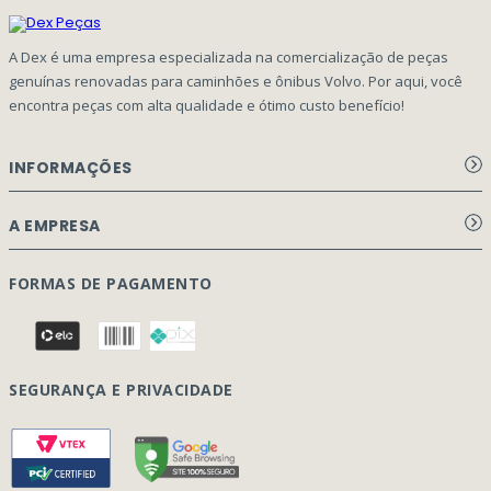
A Dex é uma empresa especializada na comercialização de peças
genuínas renovadas para caminhões e ônibus Volvo. Por aqui, você
encontra peças com alta qualidade e ótimo custo benefício!
INFORMAÇÕES
Aviso de privacidade Dex Peças
A EMPRESA
Termos e condições
Página Principal
FORMAS DE PAGAMENTO
Como Comprar
Quem Somos
Perguntas Frequentes
Nossa Cultura
Formulário Garantia/Devolução
SEGURANÇA E PRIVACIDADE
Onde Estamos
Rastreamento de pedidos
Contato
(41) 3317-7470
Vendas:
Blog