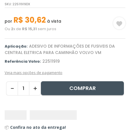
SKU
:
22511919DX
R$
30
,
62
por
à vista
Ou
2
x de
R$
15
,
31
sem juros
ADESIVO DE INFORMAÇÕES DE FUSIVEIS DA
Aplicação:
CENTRAL ELETRICA PARA CAMINHÃO VOLVO VM
22511919
Referência Volvo:
Veja mais opções de pagamento
COMPRAR
－
＋
📦
Confira no ato da entrega!