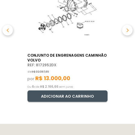
CONJUNTO DE ENGRENAGENS CAMINHÃO
VOLVO
REF: 8172952DX
de
R$
32
.
087
,
85
R$
13
.
000
,
00
por
6
R$
2
.
166
,
66
Ou
x de
sem juros
ADICIONAR AO CARRINHO