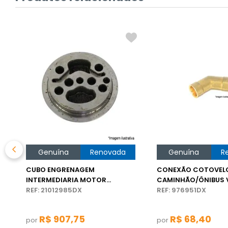
Genuína
Renovada
Genuína
R
CUBO ENGRENAGEM
CONEXÃO COTOVEL
INTERMEDIARIA MOTOR
CAMINHÃO/ÔNIBUS 
CAMINHÃO/ÔNIBUS VOLVO
REF: 21012985DX
REF: 976951DX
R$
907
,
75
R$
68
,
40
por
por