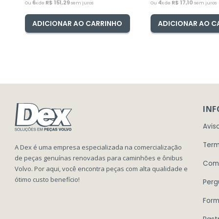
6
R$
151
,
29
4
R$
17
,
10
Ou
x de
sem juros
Ou
x de
sem juros
ADICIONAR AO CARRINHO
ADICIONAR AO C
IN
Avis
Term
A Dex é uma empresa especializada na comercialização
de peças genuínas renovadas para caminhões e ônibus
Com
Volvo. Por aqui, você encontra peças com alta qualidade e
ótimo custo benefício!
Perg
Form