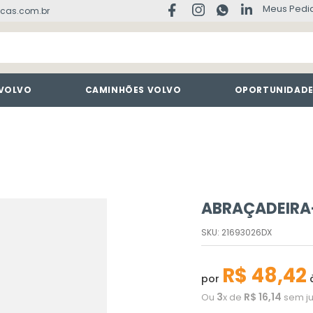
Meus Pedi
cas.com.br
 VOLVO
CAMINHÕES VOLVO
OPORTUNIDAD
ABRAÇADEIRA
SKU
:
21693026DX
R$
48
,
42
por
à
3
R$
16
,
14
Ou
x de
sem ju