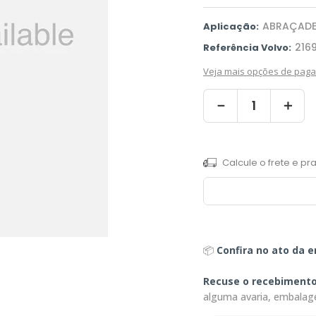
ABRAÇADE
Aplicação:
216
Referência Volvo:
Veja mais opções de pag
－
＋
📦
Confira no ato da e
Recuse o recebiment
alguma avaria, embalag