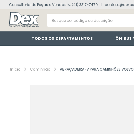
Consultoria de Peças e Vendas 📞 (41) 3317-7470
contato@dexpe
volvo fh
1
º
Busque por código ou descrição
vm
2
º
painel
3
º
farol
4
º
TODOS OS DEPARTAMENTOS
ÔNIBUS
defletor
5
º
lanterna
6
º
tacografo
7
º
Caminhão
ABRAÇADEIRA-V PARA CAMINHÕES VOLVO
cabine
8
º
motor
9
º
modulo
10
º