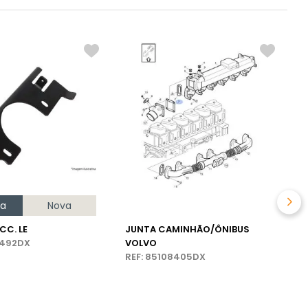
S
D
C
R
na
Nova
CC. LE
JUNTA CAMINHÃO/ÔNIBUS
3492DX
VOLVO
REF: 85108405DX