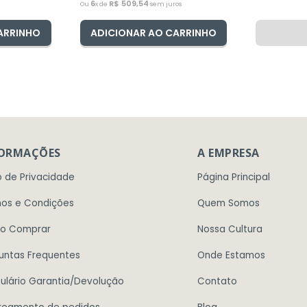
6
R$
509
,
54
Ou
x de
sem juros
ARRINHO
ADICIONAR AO CARRINHO
FORMAÇÕES
A EMPRESA
o de Privacidade
Página Principal
os e Condições
Quem Somos
o Comprar
Nossa Cultura
untas Frequentes
Onde Estamos
ulário Garantia/Devolução
Contato