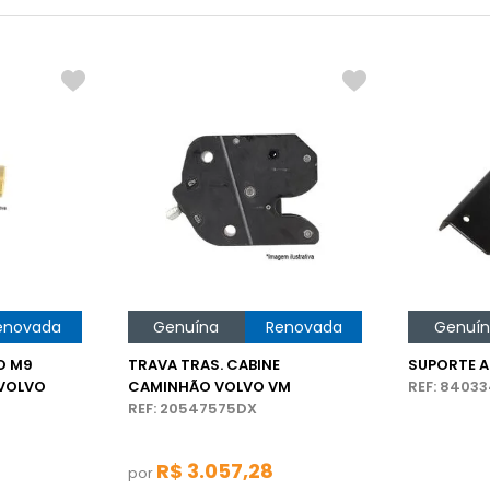
enovada
Genuína
Renovada
Genuí
O M9
TRAVA TRAS. CABINE
SUPORTE A
VOLVO
CAMINHÃO VOLVO VM
REF: 8403
REF: 20547575DX
R$
3
.
057
,
28
por