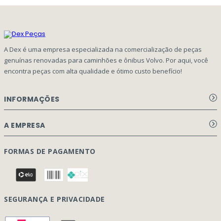
A Dex é uma empresa especializada na comercialização de peças
genuínas renovadas para caminhões e ônibus Volvo. Por aqui, você
encontra peças com alta qualidade e ótimo custo benefício!
INFORMAÇÕES
Aviso de privacidade Dex Peças
A EMPRESA
Termos e condições
Página Principal
FORMAS DE PAGAMENTO
Como Comprar
Quem Somos
Perguntas Frequentes
Nossa Cultura
Formulário Garantia/Devolução
SEGURANÇA E PRIVACIDADE
Onde Estamos
Rastreamento de pedidos