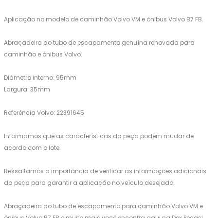
Aplicação no modelo de caminhão Volvo VM e ônibus Volvo B7 FB.
Abraçadeira do tubo de escapamento genuína renovada para
caminhão e ônibus Volvo.
Diâmetro interno: 95mm
Largura: 35mm
Referência Volvo: 22391645
Informamos que as características da peça podem mudar de
acordo com o lote.
Ressaltamos a importância de verificar as informações adicionais
da peça para garantir a aplicação no veículo desejado.
Abraçadeira do tubo de escapamento para caminhão Volvo VM e
ônibus Volvo B7 FB e muito mais você encontra aqui na Dex Peças!