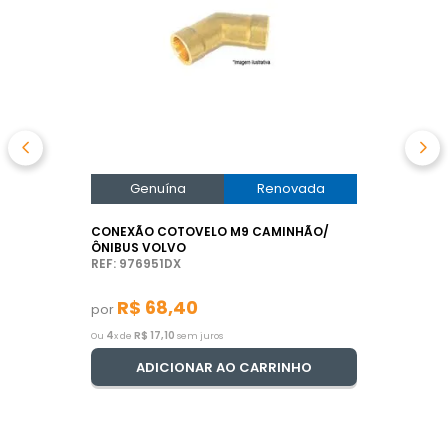
Genuína
Renovada
CONEXÃO COTOVELO M9 CAMINHÃO/
ÔNIBUS VOLVO
REF: 976951DX
R$
68
,
40
por
4
R$
17
,
10
Ou
x de
sem juros
ADICIONAR AO CARRINHO