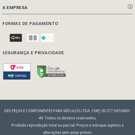
Genuína
Nova
HASTE CAMINHÃO VOLVO VM
REF: 20750869DX
AVISE-ME
A Dex é uma empresa especializada na comercialização de peças
genuínas renovadas para caminhões e ônibus Volvo. Por aqui, você